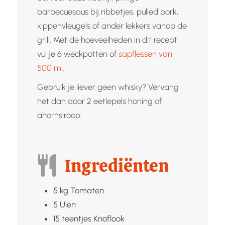
barbecuesaus bij ribbetjes, pulled pork,
kippenvleugels of ander lekkers vanop de
grill. Met de hoeveelheden in dit recept
vul je 6 weckpotten of
sapflessen van
500 ml
.
Gebruik je liever geen whisky? Vervang
het dan door 2 eetlepels honing of
ahornsiroop.
Ingrediënten
5
kg
Tomaten
5
Uien
15
teentjes
Knoflook