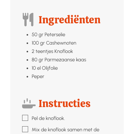
Ingrediënten
50
gr
Peterselie
100
gr
Cashewnoten
2
teentjes
Knoflook
80
gr
Parmezaanse kaas
10
el
Olijfolie
Peper
Instructies
▢
Pel de knoflook.
▢
Mix de knoflook samen met de