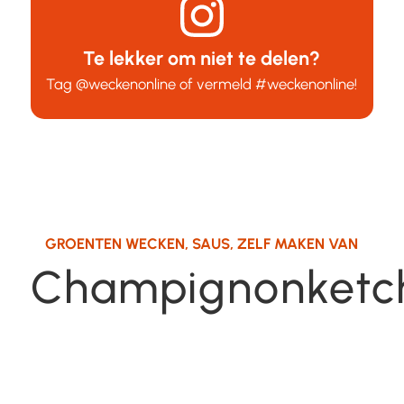
Te lekker om niet te delen?
Tag
@weckenonline
of vermeld
#weckenonline
!
GROENTEN WECKEN
,
SAUS
,
ZELF MAKEN VAN
Champignonketc