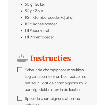
50
gr
Suiker
50
gr
Zout
1/2
tl
Gemberpoeder (djahe)
1/2
tl
Kaneelpoeder
1
tl
Peperkorrels
1
tl
Pimentpoeder
Instructies
▢
Scheur de champignons in stukken.
Leg ze in een kom en bestrooi ze met
het zout. Laat de champignons zo 12
uur afgedekt rusten in de koelkast.
▢
Spoel de champignons af en laat
uitlekken.