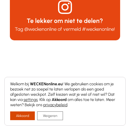
Te lekker om niet te delen?
Tag
@weckenonline
of vermeld
#weckenonline
!
GROENTEN WECKEN
,
SAUS
Welkom bij
WECKENonline.eu
! We gebruiken cookies om je
Vegetarische
bezoek net zo soepel te laten verlopen als een goed
afgesloten weckpot. Zelf kiezen wat je wel of niet wil? Dat
kan via
settings
. Klik op
Akkoord
om alles toe te laten. Meer
weten? Bekijk ons
privacybeleid
.
spaghettisaus
Akkoord
Weigeren