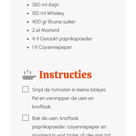
350
ml
Azijn
150
ml
Whiskey
400
gr
Bruine suiker
2
el
Mosterd
4
tl
Gerookt paprikapoeder
1
tl
Cayennepeper
Instructies
▢
Snijd de tomaten in kleine blokjes.
Pel en versnipper de uien en
knoflook.
▢
Bak de uien, knoflook,
paprikapoeder, cayennepeper en
mosterd in wat boter of olie aan tot