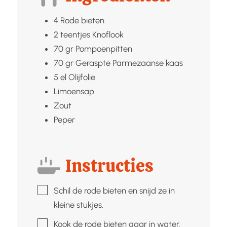
4
Rode bieten
2
teentjes
Knoflook
70
gr
Pompoenpitten
70
gr
Geraspte Parmezaanse kaas
5
el
Olijfolie
Limoensap
Zout
Peper
Instructies
▢
Schil de rode bieten en snijd ze in
kleine stukjes.
▢
Kook de rode bieten gaar in water.