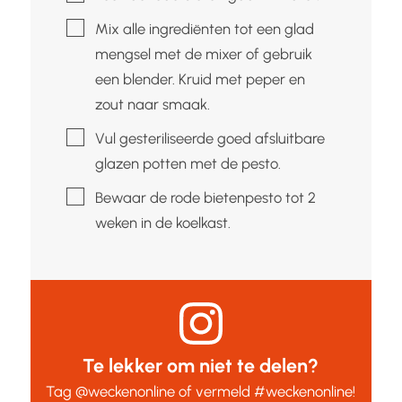
▢
Mix alle ingrediënten tot een glad
mengsel met de mixer of gebruik
een blender. Kruid met peper en
zout naar smaak.
▢
Vul gesteriliseerde goed afsluitbare
glazen potten met de pesto.
▢
Bewaar de rode bietenpesto tot 2
weken in de koelkast.
Te lekker om niet te delen?
Tag
@weckenonline
of vermeld
#weckenonline
!