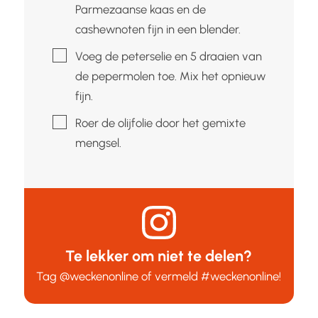
Parmezaanse kaas en de
cashewnoten fijn in een blender.
▢
Voeg de peterselie en 5 draaien van
de pepermolen toe. Mix het opnieuw
fijn.
▢
Roer de olijfolie door het gemixte
mengsel.
Te lekker om niet te delen?
Tag
@weckenonline
of vermeld
#weckenonline
!