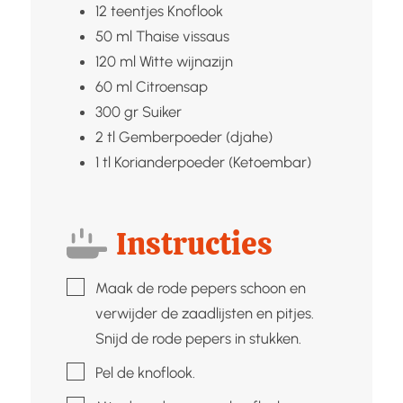
12
teentjes
Knoflook
50
ml
Thaise vissaus
120
ml
Witte wijnazijn
60
ml
Citroensap
300
gr
Suiker
2
tl
Gemberpoeder (djahe)
1
tl
Korianderpoeder (Ketoembar)
Instructies
▢
Maak de rode pepers schoon en
verwijder de zaadlijsten en pitjes.
Snijd de rode pepers in stukken.
▢
Pel de knoflook.
▢