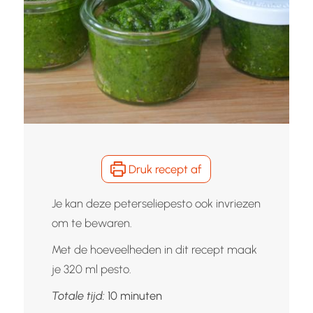
Druk recept af
Je kan deze peterseliepesto ook invriezen
om te bewaren.
Met de hoeveelheden in dit recept maak
je 320 ml pesto.
minuten
Totale tijd:
10
minuten