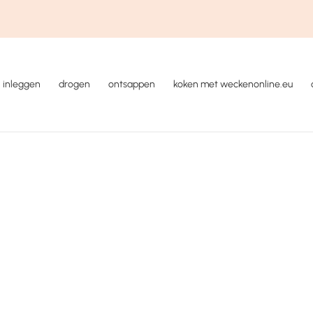
inleggen
drogen
ontsappen
koken met weckenonline.eu