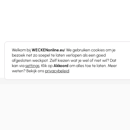
Welkom bij
WECKENonline.eu
! We gebruiken cookies om je
bezoek net zo soepel te laten verlopen als een goed
afgesloten weckpot. Zelf kiezen wat je wel of niet wil? Dat
kan via
settings
. Klik op
Akkoord
om alles toe te laten. Meer
weten? Bekijk ons
privacybeleid
.
Probeer onze favorie