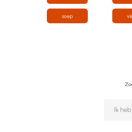
soep
vl
Zoe