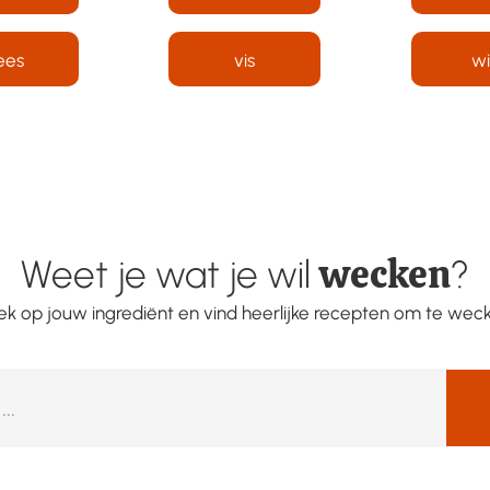
ees
vis
wi
wecken
Weet je wat je wil
?
k op jouw ingrediënt en vind heerlijke recepten om te wec