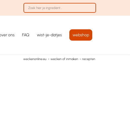
over ons
FAQ
wist-je-datjes
webshop
weckenonline.eu
›
wecken of inmaken
›
recepten