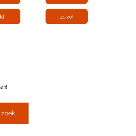
ld
zuivel
ken!