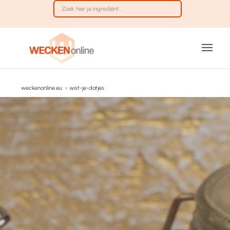
weckenonline.eu
›
wist-je-datjes