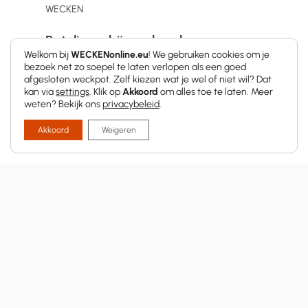
WECKEN
Botulisme bij wecken: hoe
gevaarlijk is het echt?
Welkom bij
WECKENonline.eu
! We gebruiken cookies om je
bezoek net zo soepel te laten verlopen als een goed
afgesloten weckpot. Zelf kiezen wat je wel of niet wil? Dat
kan via
settings
. Klik op
Akkoord
om alles toe te laten. Meer
weten? Bekijk ons
privacybeleid
.
Akkoord
Weigeren
Nog vragen?
Stuur ons een mailtje via
info@weckenonline.com
en we helpen je
met plezier verder.
Of volg ons op social media voor extra tips