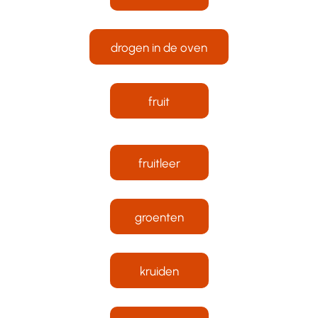
drogen in de oven
fruit
fruitleer
groenten
kruiden