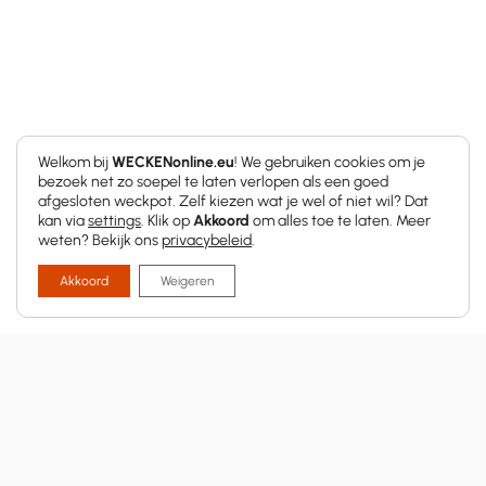
Welkom bij
WECKENonline.eu
! We gebruiken cookies om je
bezoek net zo soepel te laten verlopen als een goed
afgesloten weckpot. Zelf kiezen wat je wel of niet wil? Dat
kan via
settings
. Klik op
Akkoord
om alles toe te laten. Meer
weten? Bekijk ons
privacybeleid
.
Akkoord
Weigeren
En wat nu met al dat
lekkers?