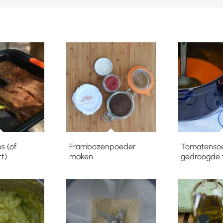
s (of
Frambozenpoeder
Tomatenso
t)
maken
gedroogde