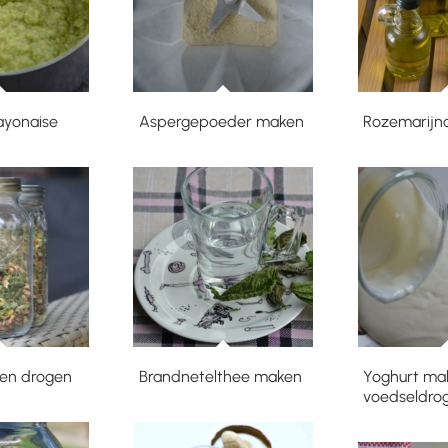
yonaise
Aspergepoeder maken
Rozemarijn
en drogen
Brandnetelthee maken
Yoghurt ma
voedseldro