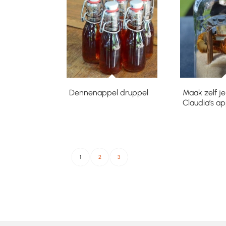
Dennenappel druppel
Maak zelf je
Claudia’s ap
1
2
3