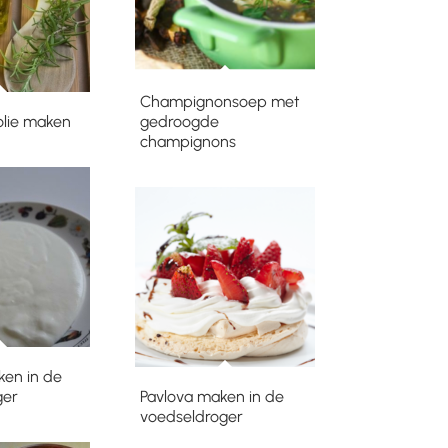
Champignonsoep met
olie maken
gedroogde
champignons
ken in de
ger
Pavlova maken in de
voedseldroger