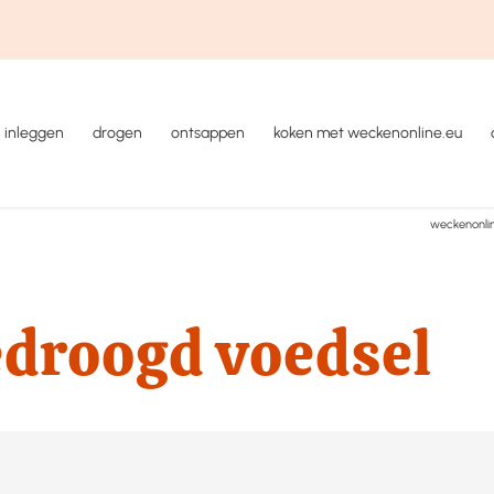
inleggen
drogen
ontsappen
koken met weckenonline.eu
weckenonli
edroogd voedsel