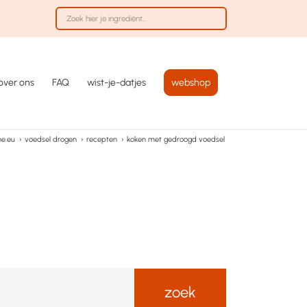
over ons
FAQ
wist-je-datjes
webshop
ne.eu
›
voedsel drogen
›
recepten
›
koken met gedroogd voedsel