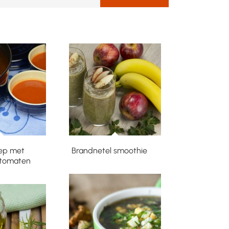
ep met
Brandnetel smoothie
 tomaten