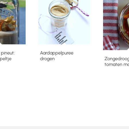
 pineut:
Aardappelpuree
peltje
drogen
Zongedroo
tomaten m