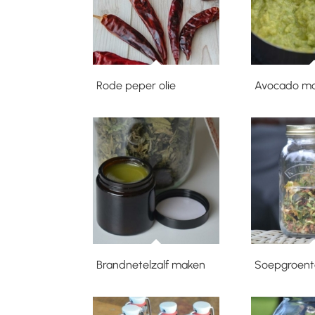
Rode peper olie
Avocado ma
Brandnetelzalf maken
Soepgroent