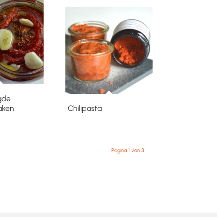
gde
aken
Chilipasta
Pagina 1 van 3