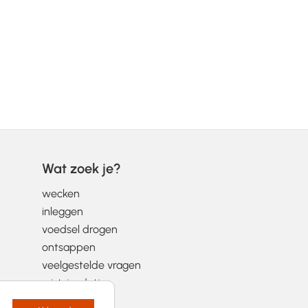
Wat zoek je?
wecken
inleggen
voedsel drogen
ontsappen
veelgestelde vragen
wist-je-datjes