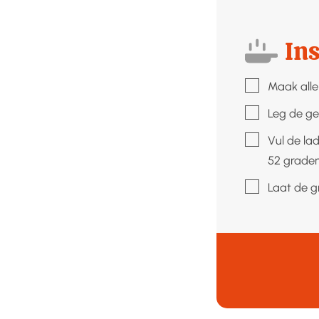
Ins
▢
Maak alle 
▢
Leg de ge
▢
Vul de la
52 graden
▢
Laat de g