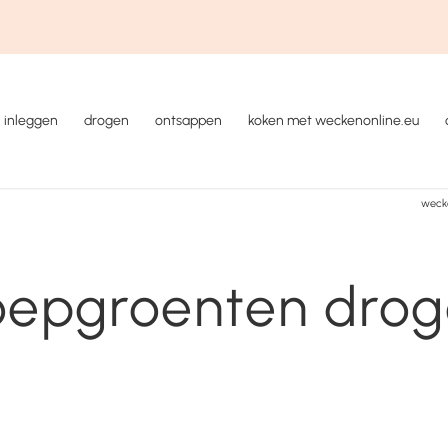
inleggen
drogen
ontsappen
koken met weckenonline.eu
wecke
epgroenten dro