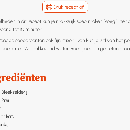
Druk recept af
heden in dit recept kun je makkelijk soep maken. Voeg 1 liter b
oor 5 tot 10 minuten.
roogde soepgroenten ook fijn mixen. Dan kun je 2 tl van het 
llonpoeder en 250 ml kokend water. Roer goed en genieten maa
grediënten
s
Bleekselderij
s
Prei
n
prika's
rika