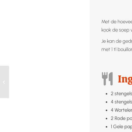
Met de hoeveel
kook de soep v
Je kan de ged
met 1 tl boui
In
Blauwe bessen
ontsappen
2
stengel
4
stengel
4
Wortele
2
Rode pa
1
Gele pap