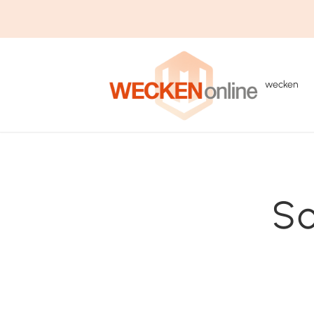
wecken
So