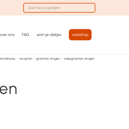
over ons
FAQ
wist-je-datjes
webshop
nonline.eu
›
recepten
›
groenten drogen
›
soepgroenten drogen
gen