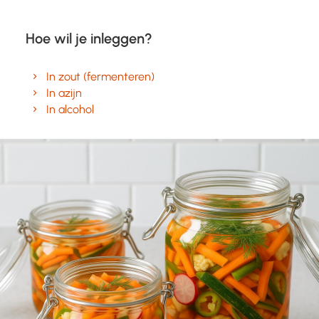
Hoe wil je inleggen?
In zout (fermenteren)
In azijn
In alcohol