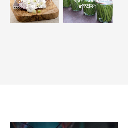
Maatjesharing in
Sperziebonen
dillesaus
inmaken