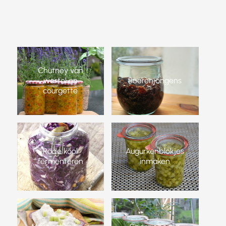
Chutney van
wortel en
Boerenjongens
courgette
Rode kool
Augurkenblokjes
fermenteren
inmaken