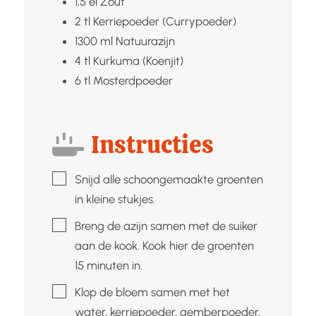
1,5
el
Zout
2
tl
Kerriepoeder (Currypoeder)
1300
ml
Natuurazijn
4
tl
Kurkuma (Koenjit)
6
tl
Mosterdpoeder
Instructies
▢
Snijd alle schoongemaakte groenten
in kleine stukjes.
▢
Breng de azijn samen met de suiker
aan de kook. Kook hier de groenten
15 minuten in.
▢
Klop de bloem samen met het
water, kerriepoeder, gemberpoeder,