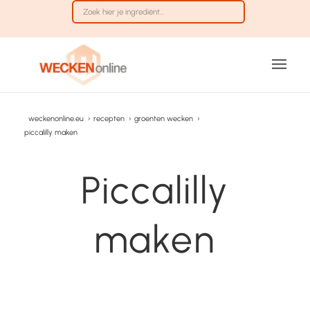
weckenonline.eu
›
recepten
›
groenten wecken
›
piccalilly maken
Piccalilly
maken