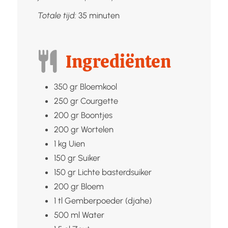
minuten
Totale tijd:
35
minuten
Ingrediënten
350
gr
Bloemkool
250
gr
Courgette
200
gr
Boontjes
200
gr
Wortelen
1
kg
Uien
150
gr
Suiker
150
gr
Lichte basterdsuiker
200
gr
Bloem
1
tl
Gemberpoeder (djahe)
500
ml
Water