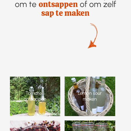
ontsappen
om te
of om zelf
sap te maken
Tomaten
Lemon sour
ontsappen
maken