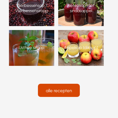
Vlierbessensap /
Bietensap met
Vlierbessensiroop
sinaasappel
IJsthee siroop
Appelsap (diksap)
alle recepten