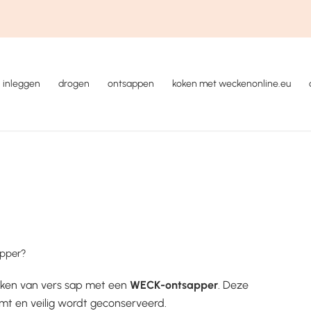
inleggen
drogen
ontsappen
koken met weckenonline.eu
apper?
ken van vers sap met een
WECK-ontsapper
. Deze
omt en veilig wordt geconserveerd.