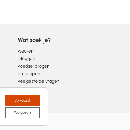
Wat zoek je?
wecken
inleggen
voedsel drogen
ontsappen
veelgestelde vragen
wist-je-datjes
Akkoord
Weigeren