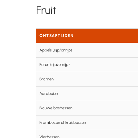
Fruit
ONTSAPTIJDEN
Appels (rijp/onrijp)
Peren (rijp/onrijp)
Bramen
Aardbeien
Blauwe bosbessen
Frambozen of kruisbessen
Vlierbessen