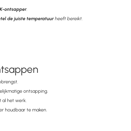
K-ontsapper
.
el de juiste temperatuur
heeft bereikt.
ntsappen
brengst.
elijkmatige ontsapping.
 al het werk.
er houdbaar te maken.