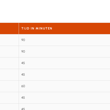
TIJD IN MINUTEN
90
90
45
45
60
45
45