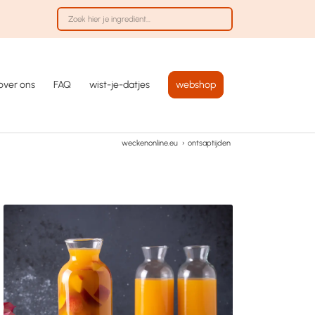
over ons
FAQ
wist-je-datjes
webshop
weckenonline.eu
›
ontsaptijden