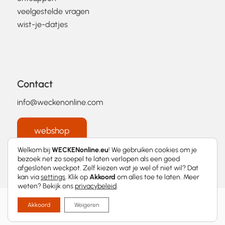
veelgestelde vragen
wist-je-datjes
Contact
info@weckenonline.com
webshop
Welkom bij
WECKENonline.eu
! We gebruiken cookies om je
bezoek net zo soepel te laten verlopen als een goed
afgesloten weckpot. Zelf kiezen wat je wel of niet wil? Dat
kan via
settings
. Klik op
Akkoord
om alles toe te laten. Meer
weten? Bekijk ons
privacybeleid
.
2026 © WECKENonline.eu │
Privacybeleid
Akkoord
Weigeren
Met
❤
ontworpen door
Momentum Marketing