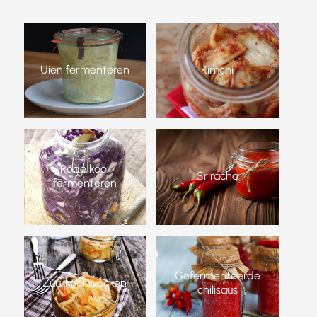
Uien fermenteren
Kimchi
Rode kool
Sriracha
fermenteren
Gefermenteerde
Zuurkool wecken
chilisaus