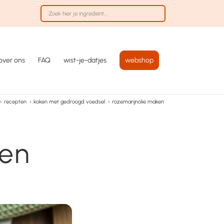
over ons
FAQ
wist-je-datjes
webshop
›
recepten
›
koken met gedroogd voedsel
›
rozemarijnolie maken
ken