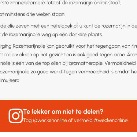
ste zonnebloemolie totdat de rozemarijn onder staat.
ot minstens drie weken staan.
 de olie zeven met een neteldoek of u kunt de rozemarijn in de 
et de rozemarijnolie weg op een donkere plaats.
rging Rozemarijnolie kan gebruikt voor het tegengaan van rim
t rode vlekken op het gezicht en is ook goed tegen acne. Ar
nolie is een van de top oliën bij aromatherapie. Vermoeidheid
zemarijnolie zo goed werkt tegen vermoeidheid is omdat he
imuleerd
Te lekker om niet te delen?
Tag
@weckenonline
of vermeld
#weckenonline
!