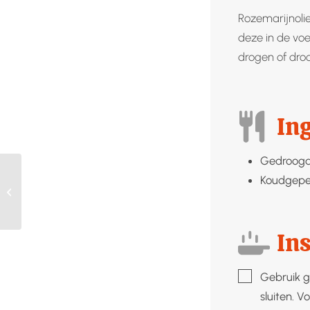
Rozemarijnolie
deze in de vo
drogen of dro
In
Gedroogd
Koudgepe
Kippensoep
Ins
▢
Gebruik g
sluiten. V