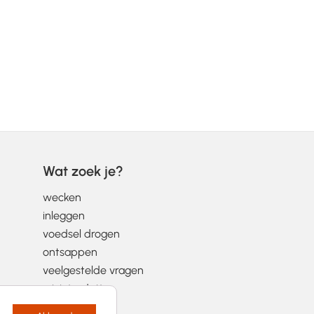
Wat zoek je?
wecken
inleggen
voedsel drogen
ontsappen
veelgestelde vragen
wist-je-datjes