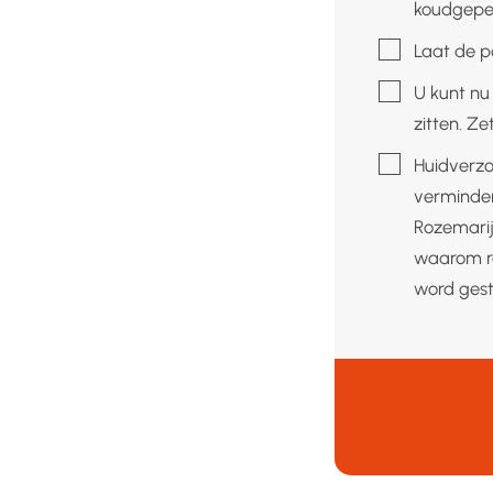
koudgeper
▢
Laat de p
▢
U kunt nu
zitten. Z
▢
Huidverzo
verminder
Rozemarij
waarom ro
word gest