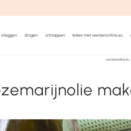
inleggen
drogen
ontsappen
koken met weckenonline.eu
weckenonline.eu
zemarijnolie ma