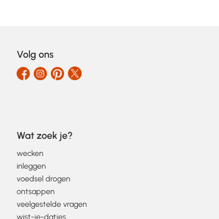
Volg ons
Wat zoek je?
wecken
inleggen
voedsel drogen
ontsappen
veelgestelde vragen
wist-je-datjes