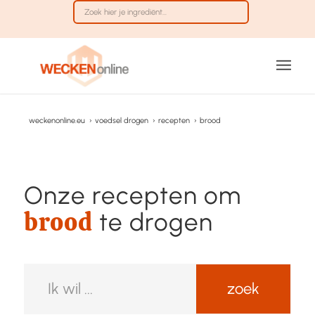
weckenonline.eu
›
voedsel drogen
›
recepten
›
brood
Onze recepten om
brood
te drogen