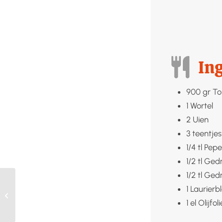
In
900
gr
T
1
Wortel
2
Uien
3
teentjes
1/4
tl
Pepe
1/2
tl
Gedr
1/2
tl
Gedr
1
Laurierb
Griekse salade met
groente spaghetti
1
el
Olijfoli