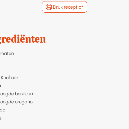
Druk recept af
grediënten
omaten
Knoflook
r
oogde basilicum
oogde oregano
lad
e