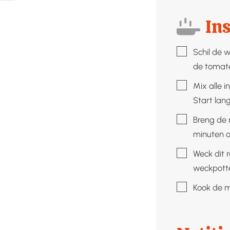
Ins
▢
Schil de w
de tomaten
▢
Mix alle i
Start lan
▢
Breng de 
minuten o
▢
Weck dit 
weckpott
▢
Kook de m