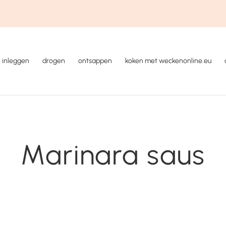
inleggen
drogen
ontsappen
koken met weckenonline.eu
Marinara saus