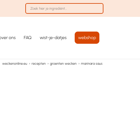
over ons
FAQ
wist-je-datjes
webshop
weckenonline.eu
›
recepten
›
groenten wecken
›
marinara saus