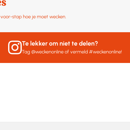
es
p-voor-stap hoe je moet wecken.
Te lekker om niet te delen?
Tag
@weckenonline
of vermeld
#weckenonline
!