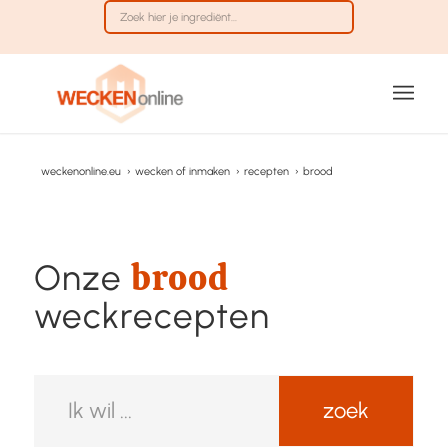
weckenonline.eu
›
wecken of inmaken
›
recepten
›
brood
brood
Onze
weckrecepten