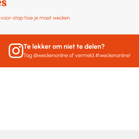
es
p-voor-stap hoe je moet wecken.
Te lekker om niet te delen?
Tag
@weckenonline
of vermeld
#weckenonline
!