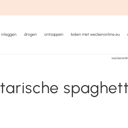
inleggen
drogen
ontsappen
koken met weckenonline.eu
weckenonli
tarische spaghett