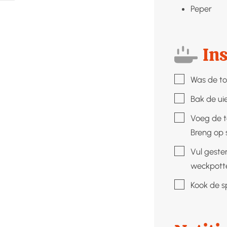
Peper
Ins
▢
Was de tom
▢
Bak de uien
▢
Voeg de t
Breng op 
▢
Vul geste
weckpott
▢
Kook de s