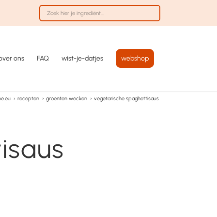
over ons
FAQ
wist-je-datjes
webshop
ne.eu
›
recepten
›
groenten wecken
›
vegetarische spaghettisaus
isaus