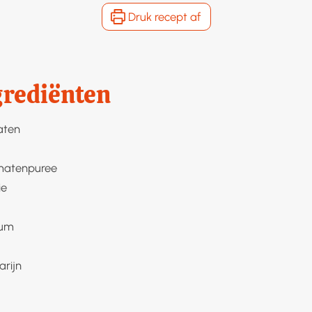
Druk recept af
grediënten
aten
matenpuree
ie
cum
rijn