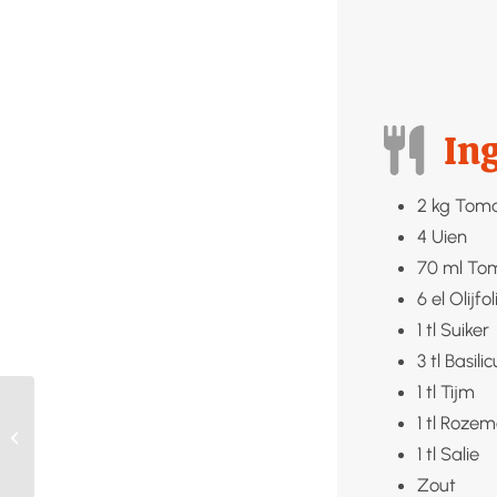
In
2
kg
Tom
4
Uien
70
ml
To
6
el
Olijfol
1
tl
Suiker
3
tl
Basili
1
tl
Tijm
1
tl
Rozema
Croutons maken
1
tl
Salie
Zout