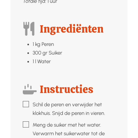
uur
Totale tijd:
1
uur
Ingrediënten
1
kg
Peren
300
gr
Suiker
1
l
Water
Instructies
▢
Schil de peren en verwijder het
klokhuis. Snijd de peren in vieren.
▢
Meng de suiker met het water.
Verwarm het suikerwater tot de