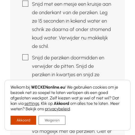
▢
Snijd met een mesje een kruisje aan
de onderkant van de perziken. Leg
ze 15 seconden in kokend water en
schrik ze daarna af onder stromend
koud water. Verwijder nu makkelijk
de schil.
▢
Snijd de perziken doormidden en
verwijder de pitten. Snijd de
perziken in kwartjes en snijd ze
daarna nog eens doormidden.
Welkom bij
WECKENonline.eu
! We gebruiken cookies om je
bezoek net zo soepel te laten verlopen als een goed
▢
Breng het water samen met de
afgesloten weckpot. Zelf kiezen wat je wel of niet wil? Dat
suiker aan de kook tot het volledig
kan via
settings
. Klik op
Akkoord
om alles toe te laten. Meer
weten? Bekijk ons
privacybeleid
.
opgelost is.
Akkoord
Weigeren
▢
Vul gesteriliseerde weckpotten zo
vol mogelijk met de perziken. Giet er