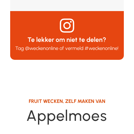
Te lekker om niet te delen?
Tag
@weckenonline
of vermeld
#weckenonline
!
FRUIT WECKEN
,
ZELF MAKEN VAN
Appelmoes