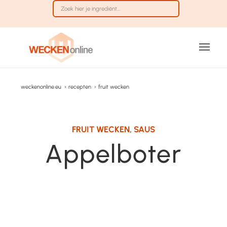
weckenonline.eu
›
recepten
›
fruit wecken
FRUIT WECKEN
,
SAUS
Appelboter