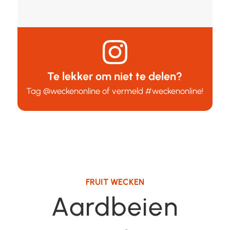
Te lekker om niet te delen?
Tag
@weckenonline
of vermeld
#weckenonline
!
FRUIT WECKEN
Aardbeien