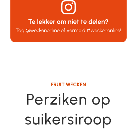
Te lekker om niet te delen?
Tag
@weckenonline
of vermeld
#weckenonline
!
FRUIT WECKEN
Perziken op
suikersiroop