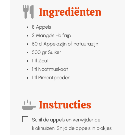
Ingrediënten
8
Appels
2
Mango's
Halfrijp
50
cl
Appelazijn of natuurazijn
500
gr
Suiker
1
tl
Zout
1
tl
Nootmuskaat
1
tl
Pimentpoeder
Instructies
▢
Schil de appels en verwijder de
klokhuizen. Snijd de appels in blokjes.