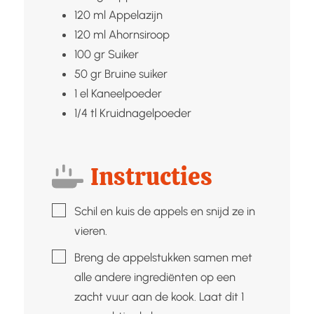
120
ml
Appelazijn
120
ml
Ahornsiroop
100
gr
Suiker
50
gr
Bruine suiker
1
el
Kaneelpoeder
1/4
tl
Kruidnagelpoeder
Instructies
▢
Schil en kuis de appels en snijd ze in
vieren.
▢
Breng de appelstukken samen met
alle andere ingrediënten op een
zacht vuur aan de kook. Laat dit 1