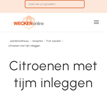
weckenonline.eu
›
recepten
›
fruit wecken
›
citroenen met tijm inleggen
Citroenen met
tijm inleggen