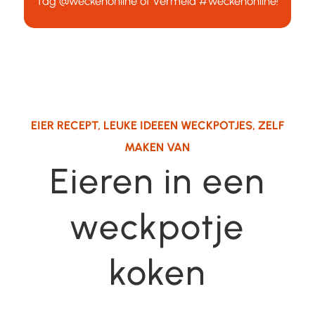
Tag
@weckenonline
of vermeld
#weckenonline
!
EIER RECEPT
,
LEUKE IDEEEN WECKPOTJES
,
ZELF
MAKEN VAN
Eieren in een
weckpotje
koken