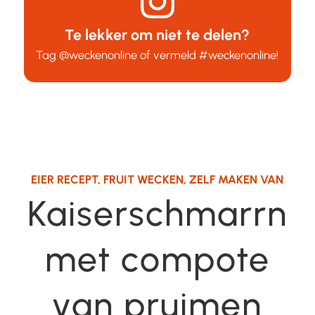
Te lekker om niet te delen?
Tag
@weckenonline
of vermeld
#weckenonline
!
EIER RECEPT
,
FRUIT WECKEN
,
ZELF MAKEN VAN
Kaiserschmarrn
met compote
van pruimen