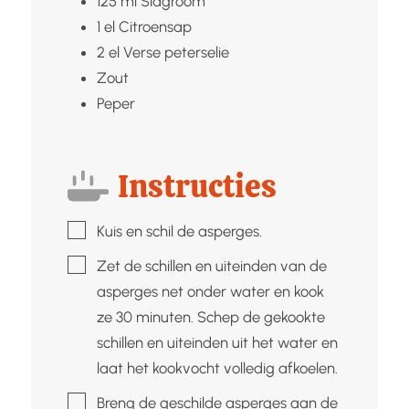
125
ml
Slagroom
1
el
Citroensap
2
el
Verse peterselie
Zout
Peper
Instructies
▢
Kuis en schil de asperges.
▢
Zet de schillen en uiteinden van de
asperges net onder water en kook
ze 30 minuten. Schep de gekookte
schillen en uiteinden uit het water en
laat het kookvocht volledig afkoelen.
▢
Breng de geschilde asperges aan de