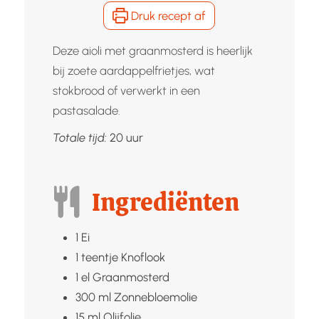
Druk recept af
Deze aioli met graanmosterd is heerlijk
bij zoete aardappelfrietjes, wat
stokbrood of verwerkt in een
pastasalade.
uur
Totale tijd:
20
uur
Ingrediënten
1
Ei
1
teentje
Knoflook
1
el
Graanmosterd
300
ml
Zonnebloemolie
15
ml
Olijfolie