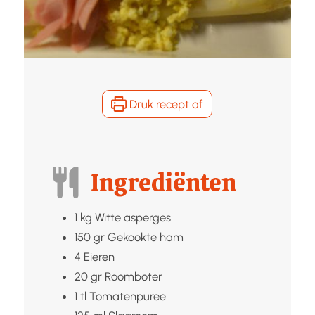
Druk recept af
Ingrediënten
1
kg
Witte asperges
150
gr
Gekookte ham
4
Eieren
20
gr
Roomboter
1
tl
Tomatenpuree