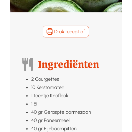
Druk recept af
Ingrediënten
2
Courgettes
10
Kerstomaten
1
teentje
Knoflook
1
Ei
40
gr
Geraspte parmezaan
40
gr
Paneermeel
40
gr
Pijnboompitten