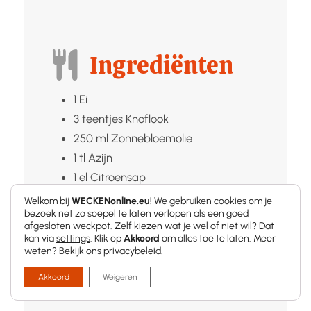
Ingrediënten
1
Ei
3
teentjes
Knoflook
250
ml
Zonnebloemolie
1
tl
Azijn
1
el
Citroensap
1/2
tl
Zout
Welkom bij
WECKENonline.eu
! We gebruiken cookies om je
bezoek net zo soepel te laten verlopen als een goed
afgesloten weckpot. Zelf kiezen wat je wel of niet wil? Dat
kan via
settings
. Klik op
Akkoord
om alles toe te laten. Meer
Instructies
weten? Bekijk ons
privacybeleid
.
Akkoord
Weigeren
▢
Pel en pers de knoflook fijn.