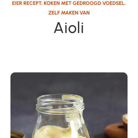
EIER RECEPT
,
KOKEN MET GEDROOGD VOEDSEL
,
ZELF MAKEN VAN
Aioli