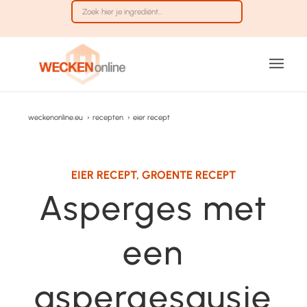
weckenonline.eu
›
recepten
›
eier recept
EIER RECEPT
,
GROENTE RECEPT
Asperges met
een
aspergesausje