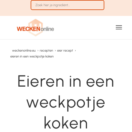
weckenonline.eu
›
recepten
›
eier recept
›
eieren in een weckpotje koken
Eieren in een
weckpotje
koken