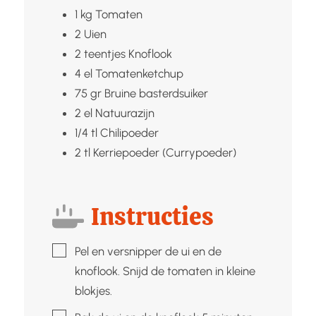
1
kg
Tomaten
2
Uien
2
teentjes
Knoflook
4
el
Tomatenketchup
75
gr
Bruine basterdsuiker
2
el
Natuurazijn
1/4
tl
Chilipoeder
2
tl
Kerriepoeder (Currypoeder)
Instructies
▢
Pel en versnipper de ui en de
knoflook. Snijd de tomaten in kleine
blokjes.
▢