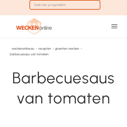
weckenonline.eu
›
recepten
›
groenten wecken
›
barbecuesaus van tomaten
Barbecuesaus
van tomaten