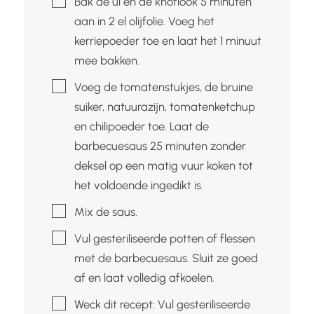
Bak de ui en de knoflook 5 minuten
aan in 2 el olijfolie. Voeg het
kerriepoeder toe en laat het 1 minuut
mee bakken.
▢
Voeg de tomatenstukjes, de bruine
suiker, natuurazijn, tomatenketchup
en chilipoeder toe. Laat de
barbecuesaus 25 minuten zonder
deksel op een matig vuur koken tot
het voldoende ingedikt is.
▢
Mix de saus.
▢
Vul gesteriliseerde potten of flessen
met de barbecuesaus. Sluit ze goed
af en laat volledig afkoelen.
▢
Weck dit recept: Vul gesteriliseerde