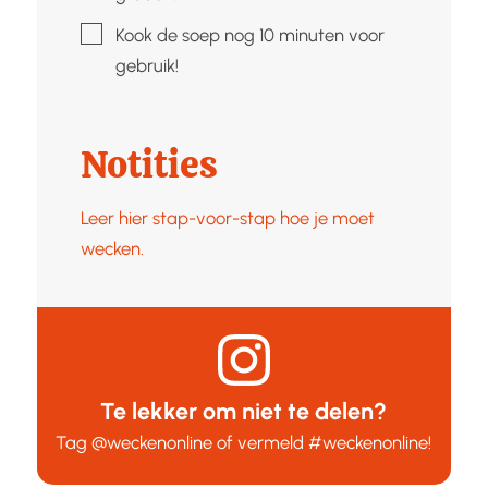
▢
Kook de soep nog 10 minuten voor
gebruik!
Notities
Leer hier stap-voor-stap hoe je moet
wecken.
Te lekker om niet te delen?
Tag
@weckenonline
of vermeld
#weckenonline
!