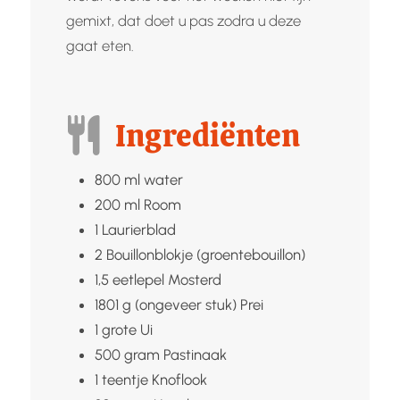
gemixt, dat doet u pas zodra u deze
gaat eten.
Ingrediënten
800
ml
water
200
ml
Room
1
Laurierblad
2
Bouillonblokje (groentebouillon)
1,5
eetlepel
Mosterd
1801
g (ongeveer stuk)
Prei
1
grote
Ui
500
gram
Pastinaak
1
teentje
Knoflook