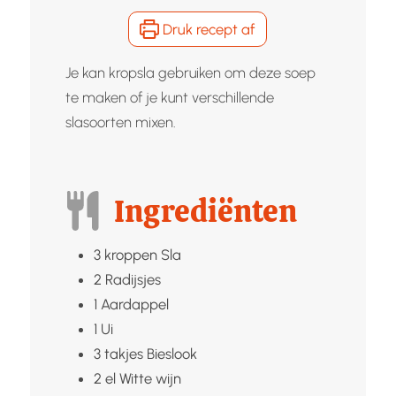
Druk recept af
Je kan kropsla gebruiken om deze soep
te maken of je kunt verschillende
slasoorten mixen.
Ingrediënten
3
kroppen
Sla
2
Radijsjes
1
Aardappel
1
Ui
3
takjes
Bieslook
2
el
Witte wijn