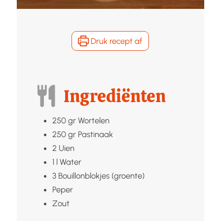
Druk recept af
Ingrediënten
250
gr
Wortelen
250
gr
Pastinaak
2
Uien
1
l
Water
3
Bouillonblokjes (groente)
Peper
Zout