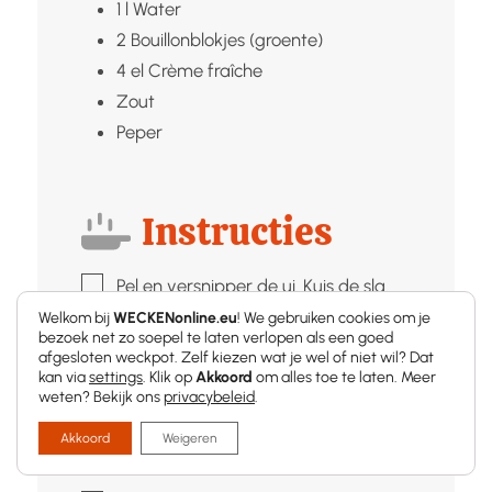
1
l
Water
2
Bouillonblokjes (groente)
4
el
Crème fraîche
Zout
Peper
Instructies
▢
Pel en versnipper de ui. Kuis de sla.
Schil en snijd de aardappel in kleine
Welkom bij
WECKENonline.eu
! We gebruiken cookies om je
bezoek net zo soepel te laten verlopen als een goed
stukken.
afgesloten weckpot. Zelf kiezen wat je wel of niet wil? Dat
kan via
settings
. Klik op
Akkoord
om alles toe te laten. Meer
▢
Bak de ui in wat boter glazig.
weten? Bekijk ons
privacybeleid
.
▢
Voeg de sla toe en laat dit even
Akkoord
Weigeren
meebakken tot de sla plat is.