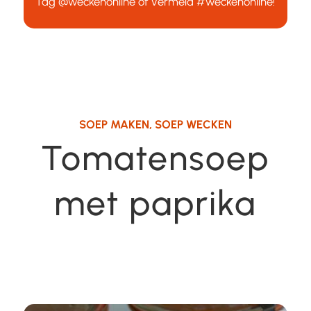
Tag
@weckenonline
of vermeld
#weckenonline
!
SOEP MAKEN
,
SOEP WECKEN
Tomatensoep
met paprika