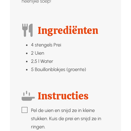
heerlijke soep!
Ingrediënten
4
stengels
Prei
2
Uien
2,5
l
Water
5
Bouillonblokjes (groente)
Instructies
▢
Pel de uien en snijd ze in kleine
stukken. Kuis de prei en snijd ze in
ringen.