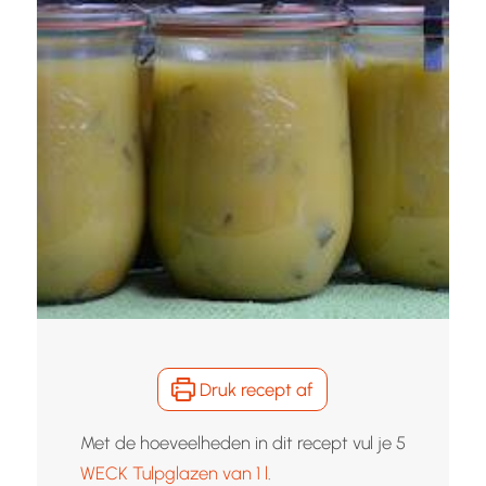
Druk recept af
Met de hoeveelheden in dit recept vul je 5
WECK Tulpglazen van 1 l
.