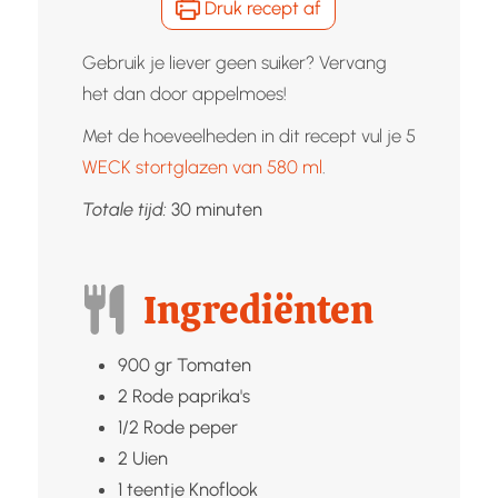
Druk recept af
Gebruik je liever geen suiker? Vervang
het dan door appelmoes!
Met de hoeveelheden in dit recept vul je 5
WECK stortglazen van 580 ml
.
minuten
Totale tijd:
30
minuten
Ingrediënten
900
gr
Tomaten
2
Rode paprika's
1/2
Rode peper
2
Uien
1
teentje
Knoflook