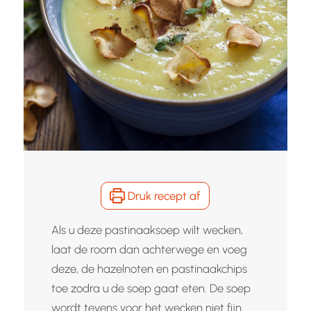
Druk recept af
Als u deze pastinaaksoep wilt wecken,
laat de room dan achterwege en voeg
deze, de hazelnoten en pastinaakchips
toe zodra u de soep gaat eten. De soep
wordt tevens voor het wecken niet fijn