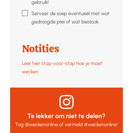
gebruik!
▢
Serveer de soep eventueel met wat
gedroogde prei of wat bieslook.
Notities
Leer hier stap-voor-stap hoe je moet
wecken.
Te lekker om niet te delen?
Tag
@weckenonline
of vermeld
#weckenonline
!