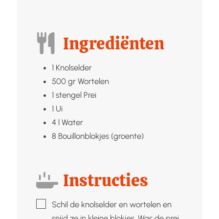
Ingrediënten
1
Knolselder
500
gr
Wortelen
1
stengel
Prei
1
Ui
4
l
Water
8
Bouillonblokjes (groente)
Instructies
▢
Schil de knolselder en wortelen en
snijd ze in kleine blokjes. Was de prei