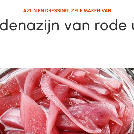
AZIJN EN DRESSING
,
ZELF MAKEN VAN
idenazijn van rode 