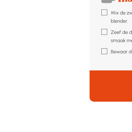
▢
Mix de zw
blender.
▢
Zeef de d
smaak me
▢
Bewaar de