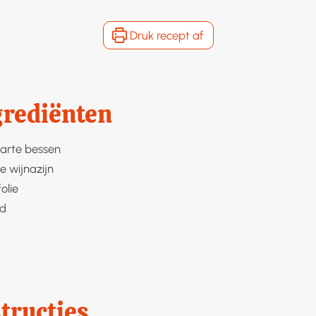
Druk recept af
grediënten
arte bessen
e wijnazijn
folie
rd
tructies