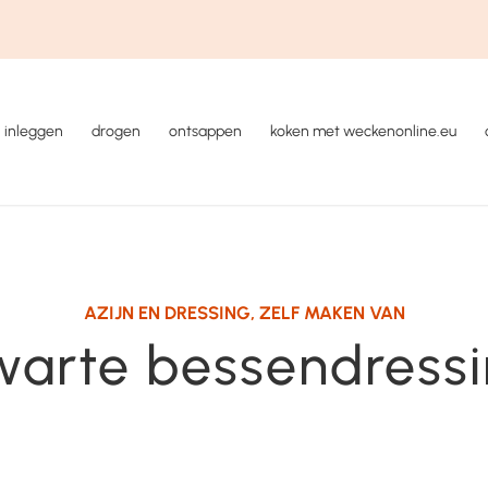
inleggen
drogen
ontsappen
koken met weckenonline.eu
AZIJN EN DRESSING
,
ZELF MAKEN VAN
arte bessendress