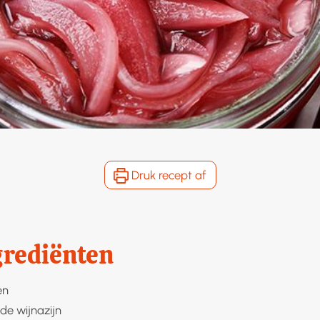
Druk recept af
grediënten
en
de wijnazijn