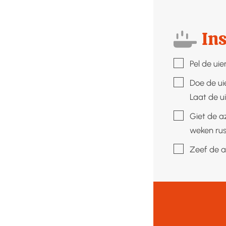
Ins
▢
Pel de uie
▢
Doe de ui
Laat de u
▢
Giet de az
weken rus
▢
Zeef de a