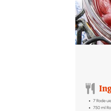
In
7
Rode ui
750
ml
Ro