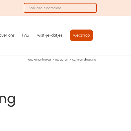
over ons
FAQ
wist-je-datjes
webshop
weckenonline.eu
›
recepten
›
azijn en dressing
ing