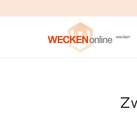
wecken
Zw