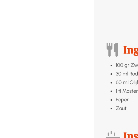
In
100
gr
Zw
30
ml
Rod
60
ml
Olij
1
tl
Moste
Peper
Zout
Ins