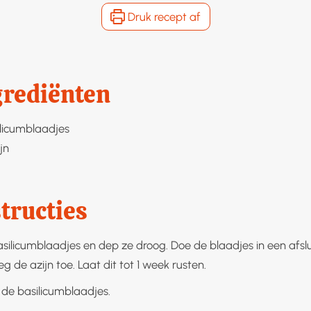
Druk recept af
grediënten
ilicumblaadjes
jn
tructies
silicumblaadjes en dep ze droog. Doe de blaadjes in een afsl
eg de azijn toe. Laat dit tot 1 week rusten.
 de basilicumblaadjes.