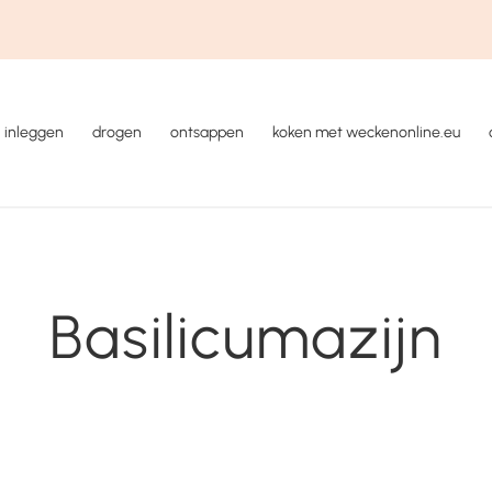
inleggen
drogen
ontsappen
koken met weckenonline.eu
Basilicumazijn