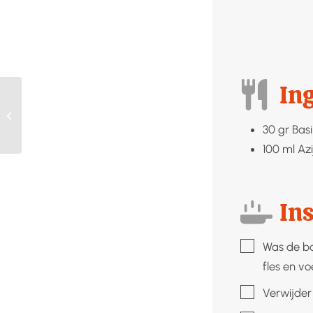
In
Kippensoep
30
gr
Bas
100
ml
Azi
Ins
▢
Was de ba
fles en vo
▢
Verwijder