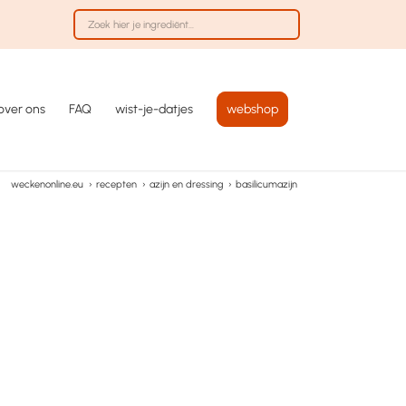
over ons
FAQ
wist-je-datjes
webshop
weckenonline.eu
›
recepten
›
azijn en dressing
›
basilicumazijn