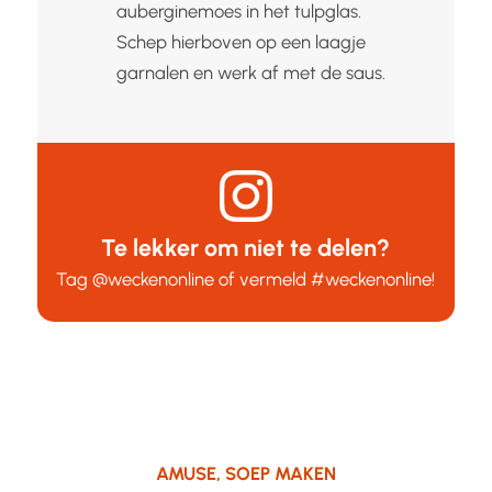
auberginemoes in het tulpglas.
Schep hierboven op een laagje
garnalen en werk af met de saus.
Te lekker om niet te delen?
Tag
@weckenonline
of vermeld
#weckenonline
!
AMUSE
,
SOEP MAKEN