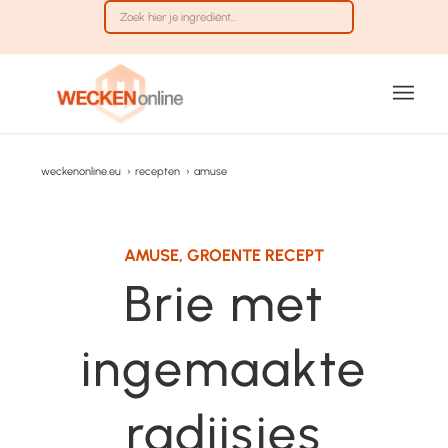
weckenonline.eu
›
recepten
›
amuse
AMUSE
,
GROENTE RECEPT
Brie met
ingemaakte
radijsjes