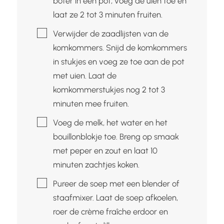
boter in een pot, voeg de uien toe en
laat ze 2 tot 3 minuten fruiten.
▢
Verwijder de zaadlijsten van de
komkommers. Snijd de komkommers
in stukjes en voeg ze toe aan de pot
met uien. Laat de
komkommerstukjes nog 2 tot 3
minuten mee fruiten.
▢
Voeg de melk, het water en het
bouillonblokje toe. Breng op smaak
met peper en zout en laat 10
minuten zachtjes koken.
▢
Pureer de soep met een blender of
staafmixer. Laat de soep afkoelen,
roer de crème fraîche erdoor en