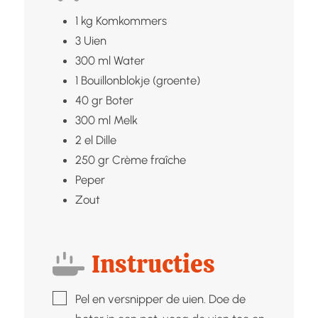
1
kg
Komkommers
3
Uien
300
ml
Water
1
Bouillonblokje (groente)
40
gr
Boter
300
ml
Melk
2
el
Dille
250
gr
Crème fraîche
Peper
Zout
Instructies
▢
Pel en versnipper de uien. Doe de