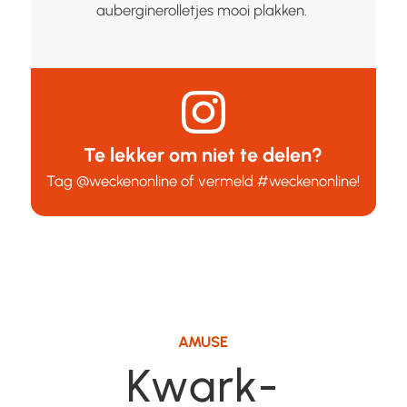
auberginerolletjes mooi plakken.
Te lekker om niet te delen?
Tag
@weckenonline
of vermeld
#weckenonline
!
AMUSE
Kwark-