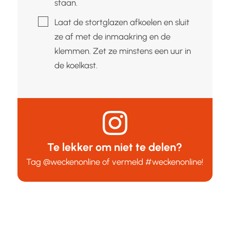
staan.
▢
Laat de stortglazen afkoelen en sluit
ze af met de inmaakring en de
klemmen. Zet ze minstens een uur in
de koelkast.
Te lekker om niet te delen?
Tag
@weckenonline
of vermeld
#weckenonline
!