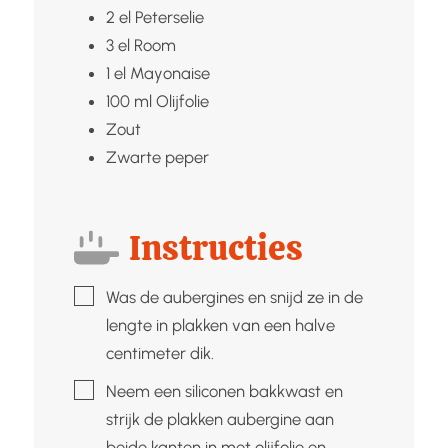
2
el
Peterselie
3
el
Room
1
el
Mayonaise
100
ml
Olijfolie
Zout
Zwarte peper
Instructies
▢
Was de aubergines en snijd ze in de
lengte in plakken van een halve
centimeter dik.
▢
Neem een siliconen bakkwast en
strijk de plakken aubergine aan
beide kanten in met olijfolie en