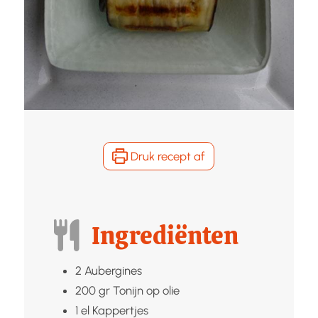
Druk recept af
Ingrediënten
2
Aubergines
200
gr
Tonijn op olie
1
el
Kappertjes