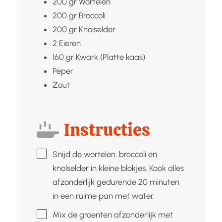
200
gr
Wortelen
200
gr
Broccoli
200
gr
Knolselder
2
Eieren
160
gr
Kwark (Platte kaas)
Peper
Zout
Instructies
▢
Snijd de wortelen, broccoli en
knolselder in kleine blokjes. Kook alles
afzonderlijk gedurende 20 minuten
in een ruime pan met water.
▢
Mix de groenten afzonderlijk met