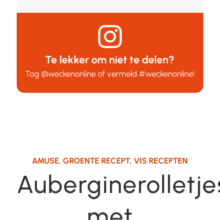
Te lekker om niet te delen?
Tag
@weckenonline
of vermeld
#weckenonline
!
AMUSE
,
GROENTE RECEPT
,
VIS RECEPTEN
Auberginerolletje
met