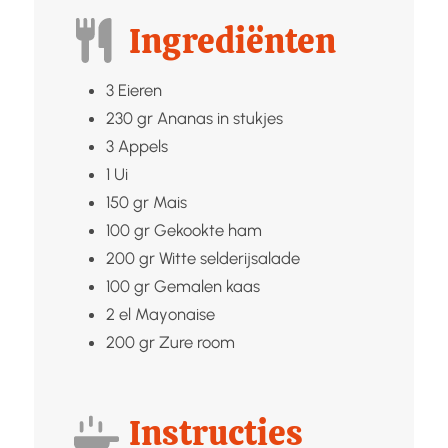
Ingrediënten
3
Eieren
230
gr
Ananas in stukjes
3
Appels
1
Ui
150
gr
Mais
100
gr
Gekookte ham
200
gr
Witte selderijsalade
100
gr
Gemalen kaas
2
el
Mayonaise
200
gr
Zure room
Instructies