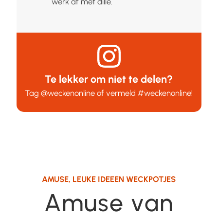
werk af met dille.
Te lekker om niet te delen?
Tag
@weckenonline
of vermeld
#weckenonline
!
AMUSE
,
LEUKE IDEEEN WECKPOTJES
Amuse van