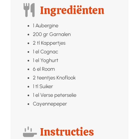
Ingrediënten
1
Aubergine
200
gr
Garnalen
2
tl
Kappertjes
1
el
Cognac
1
el
Yoghurt
6
el
Room
2
teentjes
Knoflook
1
tl
Suiker
1
el
Verse peterselie
Cayennepeper
Instructies