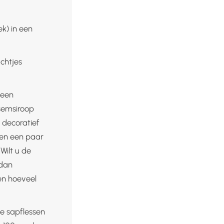
k) in een
chtjes
 een
esemsiroop
r decoratief
nen een paar
Wilt u de
 dan
en hoeveel
de sapflessen