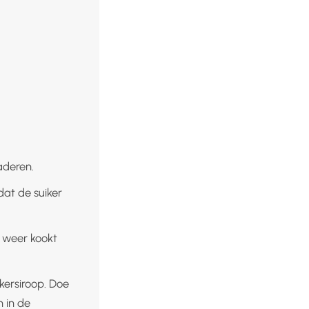
aderen.
dat de suiker
 weer kookt
ikersiroop. Doe
n in de