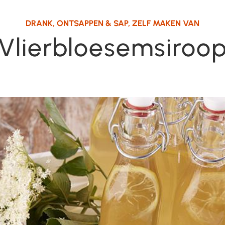
DRANK
,
ONTSAPPEN & SAP
,
ZELF MAKEN VAN
Vlierbloesemsiroo