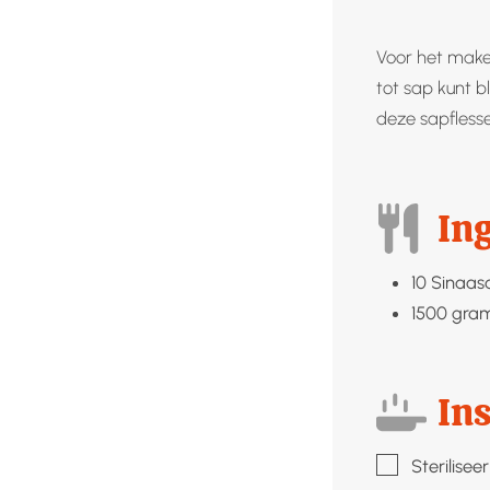
Voor het make
tot sap kunt 
deze sapfless
In
10
Sinaas
1500
gra
Ins
▢
Sterilise