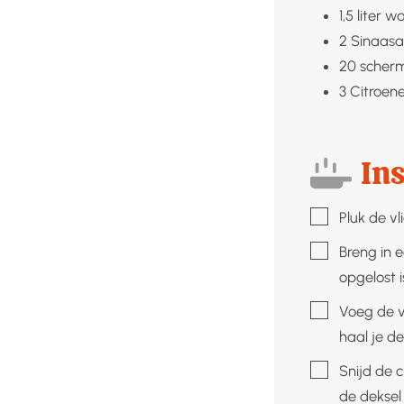
1,5
liter
wa
2
Sinaasa
20
scher
3
Citroen
Ins
▢
Pluk de v
▢
Breng in 
opgelost i
▢
Voeg de v
haal je d
▢
Snijd de c
de deksel