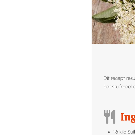
Dit recept res
het stuifmeel 
In
1,6
kilo
Sui