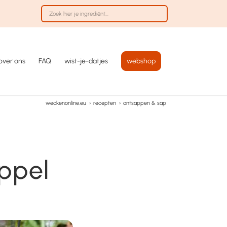
over ons
FAQ
wist-je-datjes
webshop
weckenonline.eu
›
recepten
›
ontsappen & sap
ppel