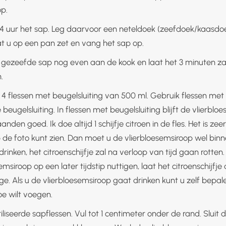
op.
4 uur het sap. Leg daarvoor een neteldoek (zeefdoek/kaasdoe
at u op een pan zet en vang het sap op.
 gezeefde sap nog even aan de kook en laat het 3 minuten za
.
r 4 flessen met beugelsluiting van 500 ml. Gebruik flessen met
 beugelsluiting. In flessen met beugelsluiting blijft de vlierblo
nden goed. Ik doe altijd 1 schijfje citroen in de fles. Het is zee
p de foto kunt zien. Dan moet u de vlierbloesemsiroop wel bin
inken, het citroenschijfje zal na verloop van tijd gaan rotten. 
emsiroop op een later tijdstip nuttigen, laat het citroenschijfje
e. Als u de vlierbloesemsiroop gaat drinken kunt u zelf bepal
oe wilt voegen.
iliseerde sapflessen. Vul tot 1 centimeter onder de rand. Sluit 