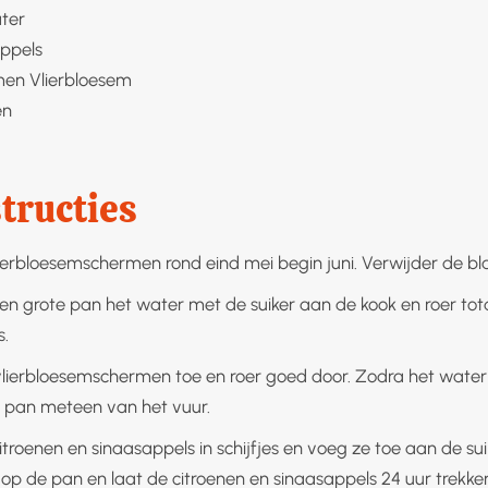
ter
ppels
men
Vlierbloesem
en
tructies
lierbloesemschermen rond eind mei begin juni. Verwijder de bl
een grote pan het water met de suiker aan de kook en roer tot
s.
lierbloesemschermen toe en roer goed door. Zodra het water
e pan meteen van het vuur.
itroenen en sinaasappels in schijfjes en voeg ze toe aan de su
 op de pan en laat de citroenen en sinaasappels 24 uur trekke