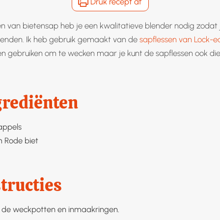
Druk recept af
n van bietensap heb je een kwalitatieve blender nodig zodat 
blenden. Ik heb gebruik gemaakt van de
sapflessen van Lock-e
en gebruiken om te wecken maar je kunt de sapflessen ook die
grediënten
appels
m
Rode biet
tructies
er de weckpotten en inmaakringen.