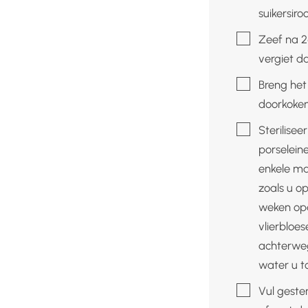
suikersiro
▢
Zeef na 2
vergiet d
▢
Breng het
doorkoken
▢
Sterilisee
porseleine
enkele maa
zoals u o
weken opdr
vlierbloes
achterweg
water u t
▢
Vul gester