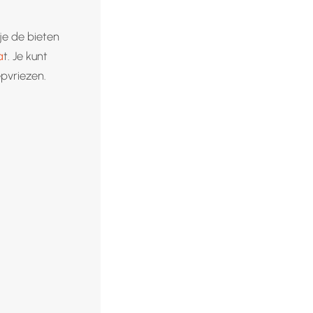
je de bieten
a
t. Je kunt
pvriezen.