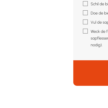
▢
Schil de b
▢
Doe de bi
▢
Vul de sa
▢
Weck de f
sapflesse
nodig).