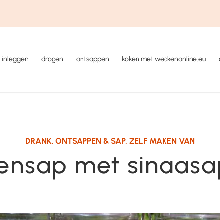
inleggen
drogen
ontsappen
koken met weckenonline.eu
DRANK
,
ONTSAPPEN & SAP
,
ZELF MAKEN VAN
tensap met sinaasa