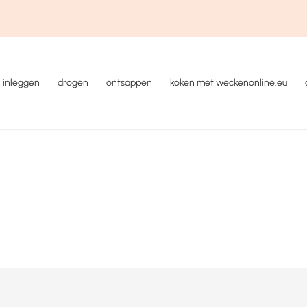
inleggen
drogen
ontsappen
koken met weckenonline.eu