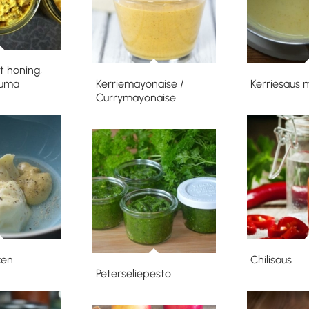
 honing,
kuma
Kerriemayonaise /
Kerriesaus
Currymayonaise
ken
Chilisaus
Peterseliepesto