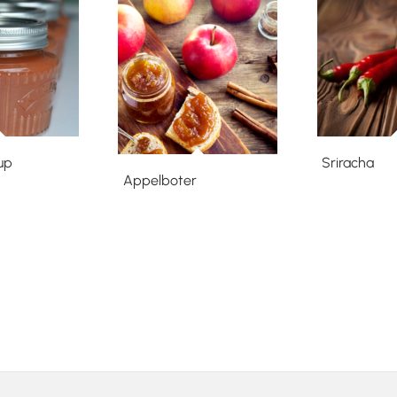
up
Sriracha
Appelboter