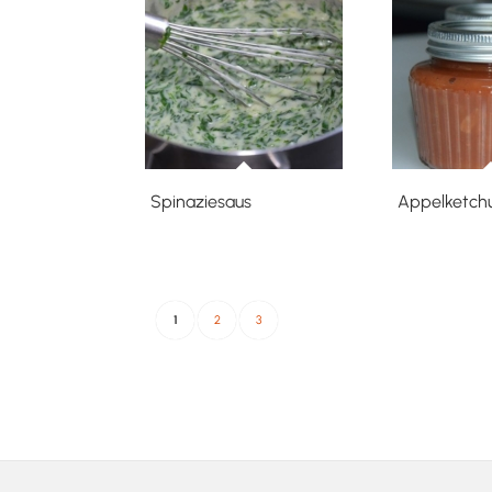
Spinaziesaus
Appelketch
1
2
3