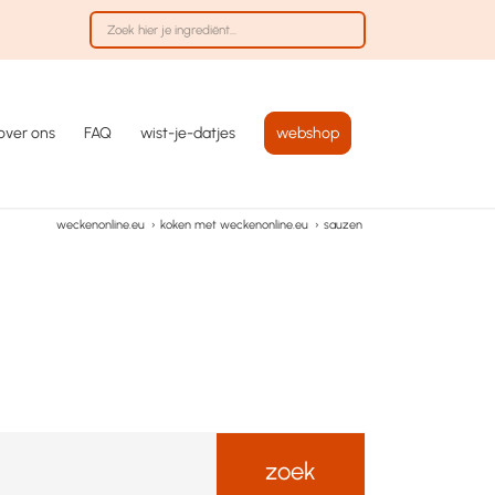
over ons
FAQ
wist-je-datjes
webshop
weckenonline.eu
›
koken met weckenonline.eu
›
sauzen