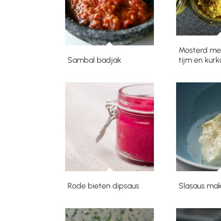
Mosterd met
Sambal badjak
tijm en kur
Rode bieten dipsaus
Slasaus ma