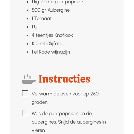
1
kg
Zoete puntpaprika's
500
gr
Aubergine
1
Tomaat
1
Ui
4
teentjes
Knoflook
150
ml
Olijfolie
1
el
Rode wijnazijn
Instructies
▢
Verwarm de oven voor op 250
graden.
▢
Was de puntpaprika's en de
aubergines. Snijd de aubergines in
vieren.