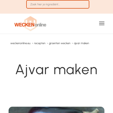
weckenonline.eu
›
recepten
›
groenten wecken
›
ajvar maken
Ajvar maken