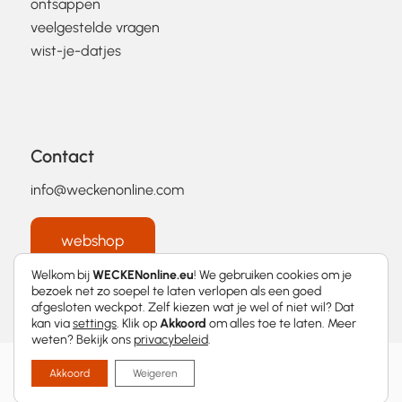
ontsappen
veelgestelde vragen
wist-je-datjes
Contact
info@weckenonline.com
webshop
Welkom bij
WECKENonline.eu
! We gebruiken cookies om je
bezoek net zo soepel te laten verlopen als een goed
afgesloten weckpot. Zelf kiezen wat je wel of niet wil? Dat
kan via
settings
. Klik op
Akkoord
om alles toe te laten. Meer
weten? Bekijk ons
privacybeleid
.
2026 © WECKENonline.eu │
Privacybeleid
Akkoord
Weigeren
Met
❤
ontworpen door
Momentum Marketing