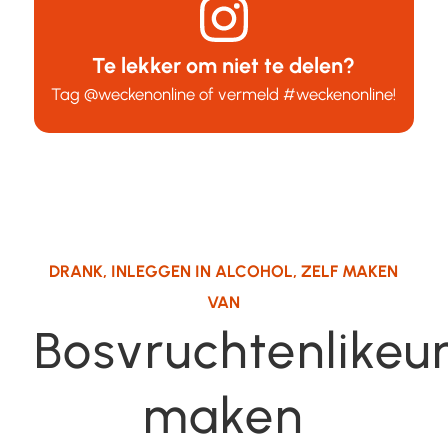
Te lekker om niet te delen?
Tag
@weckenonline
of vermeld
#weckenonline
!
DRANK
,
INLEGGEN IN ALCOHOL
,
ZELF MAKEN
VAN
Bosvruchtenlikeu
maken