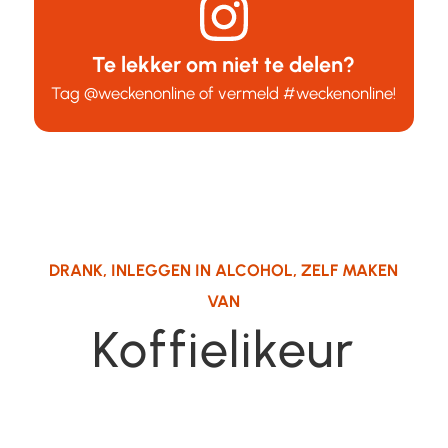
Te lekker om niet te delen?
Tag
@weckenonline
of vermeld
#weckenonline
!
DRANK
,
INLEGGEN IN ALCOHOL
,
ZELF MAKEN
VAN
Koffielikeur