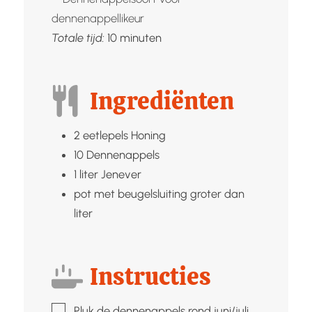
minuten
Totale tijd:
10
minuten
Ingrediënten
2
eetlepels
Honing
10
Dennenappels
1
liter
Jenever
pot met beugelsluiting groter dan
liter
Instructies
▢
Pluk de dennenappels rond juni/juli