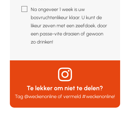
▢
Na ongeveer 1 week is uw
bosvruchtenlikeur klaar. U kunt de
likeur zeven met een zeefdoek, door
een passe-vite draaien of gewoon
zo drinken!
Te lekker om niet te delen?
Tag
@weckenonline
of vermeld
#weckenonline
!