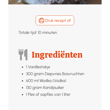
Druk recept af
minuten
Totale tijd:
10
minuten
Ingrediënten
1
Vanillestokje
300
gram Diepvries
Bosvruchten
600
ml
Wodka (Vodka)
130
gram
Kandijsuiker
1
Fles of sapfles van 1 liter