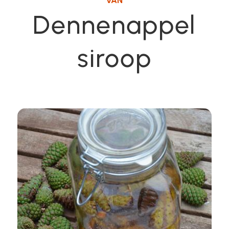
VAN
Dennenappel
siroop