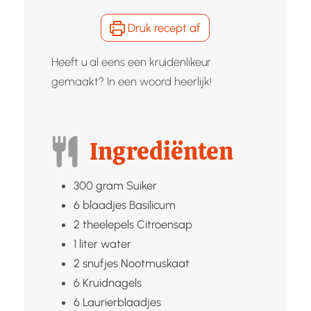
Druk recept af
Heeft u al eens een kruidenlikeur
gemaakt? In een woord heerlijk!
Ingrediënten
300
gram
Suiker
6
blaadjes
Basilicum
2
theelepels
Citroensap
1
liter
water
2
snufjes
Nootmuskaat
6
Kruidnagels
6
Laurierblaadjes