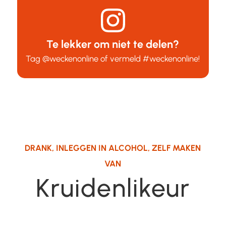
Te lekker om niet te delen?
Tag
@weckenonline
of vermeld
#weckenonline
!
DRANK
,
INLEGGEN IN ALCOHOL
,
ZELF MAKEN
VAN
Kruidenlikeur