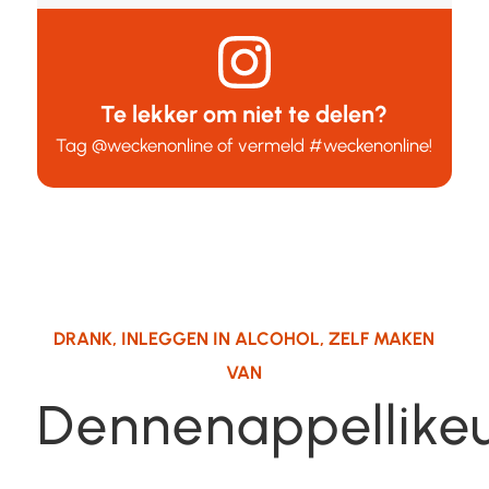
Te lekker om niet te delen?
Tag
@weckenonline
of vermeld
#weckenonline
!
DRANK
,
INLEGGEN IN ALCOHOL
,
ZELF MAKEN
VAN
Dennenappellike