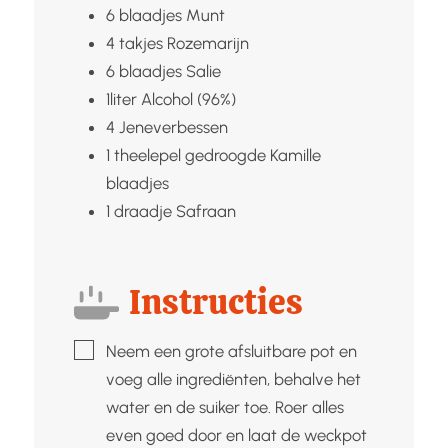
6
blaadjes
Munt
4
takjes
Rozemarijn
6
blaadjes
Salie
1liter
Alcohol (96%)
4
Jeneverbessen
1
theelepel gedroogde
Kamille
blaadjes
1
draadje
Safraan
Instructies
▢
Neem een grote afsluitbare pot en
voeg alle ingrediënten, behalve het
water en de suiker toe. Roer alles
even goed door en laat de weckpot