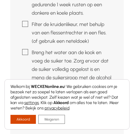
gedurende 1 week rusten op een
donkere en koele plaats.
▢
Filter de kruidenlikeur, met behulp
van een flessentrechter in een fles.
(of gebruik een neteldoek)
▢
Breng het water aan de kook en
voeg de suiker toe. Zorg ervoor dat
de suiker volledig opgelost is en
meng de suikersiroop met de alcohol
in de fles. Sluit de fles af en laat de
Welkom bij
WECKENonline.eu
! We gebruiken cookies om je
bezoek net zo soepel te laten verlopen als een goed
kruidenlikeur gedurende 3 maanden
afgesloten weckpot. Zelf kiezen wat je wel of niet wil? Dat
trekken voordat u deze opdrinkt.
kan via
settings
. Klik op
Akkoord
om alles toe te laten. Meer
weten? Bekijk ons
privacybeleid
.
GEDULD IS EEN SCHONE
ZAAK................ 🙂
Akkoord
Weigeren