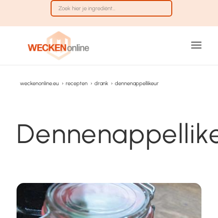
weckenonline.eu
›
recepten
›
drank
›
dennenappellikeur
Dennenappellik