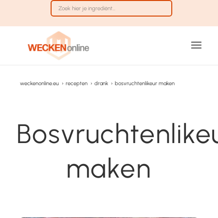
weckenonline.eu
›
recepten
›
drank
›
bosvruchtenlikeur maken
Bosvruchtenlike
maken