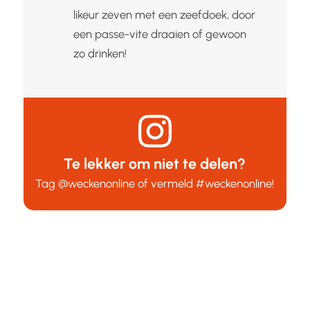
likeur zeven met een zeefdoek, door
een passe-vite draaien of gewoon
zo drinken!
Te lekker om niet te delen?
Tag
@weckenonline
of vermeld
#weckenonline
!