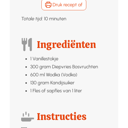
Druk recept af
minuten
Totale tijd:
10
minuten
Ingrediënten
1
Vanillestokje
300
gram Diepvries
Bosvruchten
600
ml
Wodka (Vodka)
130
gram
Kandijsuiker
1
Fles of sapfles van 1 liter
Instructies