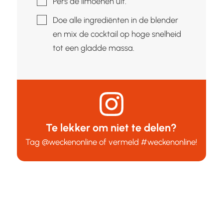
Pers de limoenen uit.
▢
Doe alle ingrediënten in de blender
en mix de cocktail op hoge snelheid
tot een gladde massa.
Te lekker om niet te delen?
Tag
@weckenonline
of vermeld
#weckenonline
!