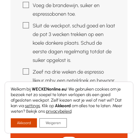
▢
Voeg de brandewijn, suiker en
espressobonen toe.
▢
Sluit de weckpot, schud goed en laat
de pot 3 wecken trekken op een
koele donkere plaats. Schud de
eerste dagen regelmatig totdat de
suiker opgelost is.
▢
Zeef na drie weken de espresso
likeur mbv een neteldoek en bewaar
de likeur in schone weckpotten of
Welkom bij
WECKENonline.eu
! We gebruiken cookies om je
bezoek net zo soepel te laten verlopen als een goed
flessen.
afgesloten weckpot. Zelf kiezen wat je wel of niet wil? Dat
kan via
settings
. Klik op
Akkoord
om alles toe te laten. Meer
▢
Lekker in de koffie of bv tiramisu.
weten? Bekijk ons
privacybeleid
.
Akkoord
Weigeren