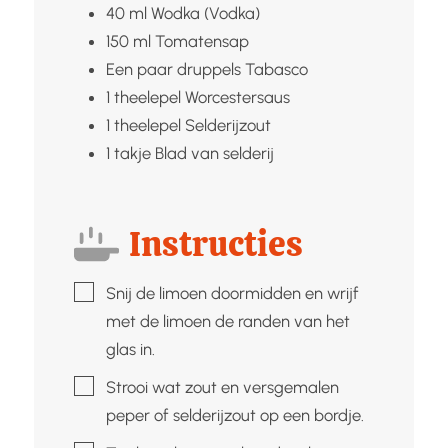
40
ml
Wodka (Vodka)
150
ml
Tomatensap
Een paar druppels
Tabasco
1
theelepel
Worcestersaus
1
theelepel
Selderijzout
1
takje
Blad van selderij
Instructies
▢
Snij de limoen doormidden en wrijf
met de limoen de randen van het
glas in.
▢
Strooi wat zout en versgemalen
peper of selderijzout op een bordje.