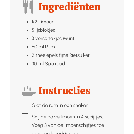
Ingrediënten
1/2
Limoen
5
Ijsblokjes
3
verse takjes
Munt
60
ml
Rum
2
theelepels fijne
Rietsuiker
30
ml
Spa rood
Instructies
▢
Giet de rum in een shaker.
▢
Snij de halve limoen in 4 schijfjes.
Voeg 3 van de limoenschijfjes toe
aan een longdrinkglas.