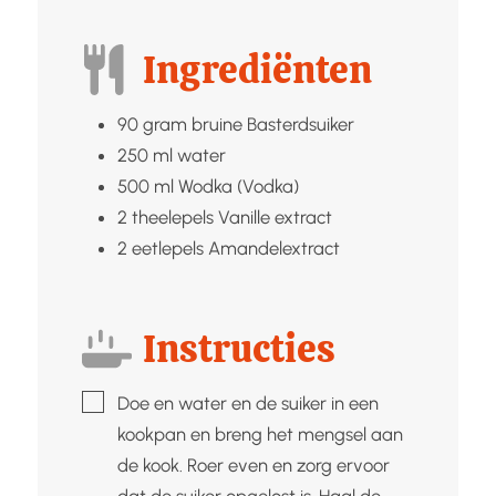
Ingrediënten
90
gram bruine
Basterdsuiker
250
ml
water
500
ml
Wodka (Vodka)
2
theelepels
Vanille extract
2
eetlepels
Amandelextract
Instructies
▢
Doe en water en de suiker in een
kookpan en breng het mengsel aan
de kook. Roer even en zorg ervoor
dat de suiker opgelost is. Haal de