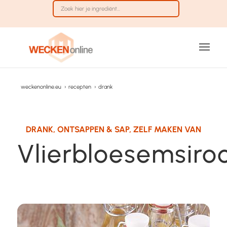
weckenonline.eu
›
recepten
›
drank
DRANK
,
ONTSAPPEN & SAP
,
ZELF MAKEN VAN
Vlierbloesemsiro