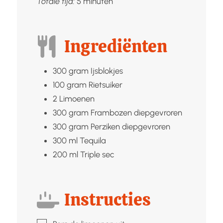
minuten
Totale tijd:
5
minuten
Ingrediënten
300
gram
Ijsblokjes
100
gram
Rietsuiker
2
Limoenen
300
gram
Frambozen diepgevroren
300
gram
Perziken diepgevroren
300
ml
Tequila
200
ml
Triple sec
Instructies
▢