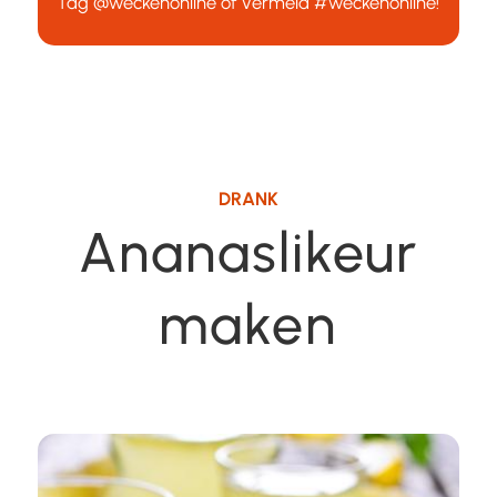
Tag
@weckenonline
of vermeld
#weckenonline
!
DRANK
Ananaslikeur
maken