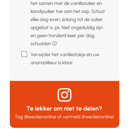
het samen met de vanillesuiker en
kandijsuiker toe aan het sap. Schud
elke dag even, zolang tot de suiker
opgelost is. ps: Niet ongeduldig zijn
en geen honderd keer per dag
schudden 🙂
▢
Verwijder het vanillestokje en uw
ananaslikeur is klaar.
Te lekker om niet te delen?
Tag
@weckenonline
of vermeld
#weckenonline
!