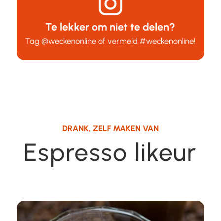
Te lekker om niet te delen?
Tag
@weckenonline
of vermeld
#weckenonline
!
DRANK
,
ZELF MAKEN VAN
Espresso likeur