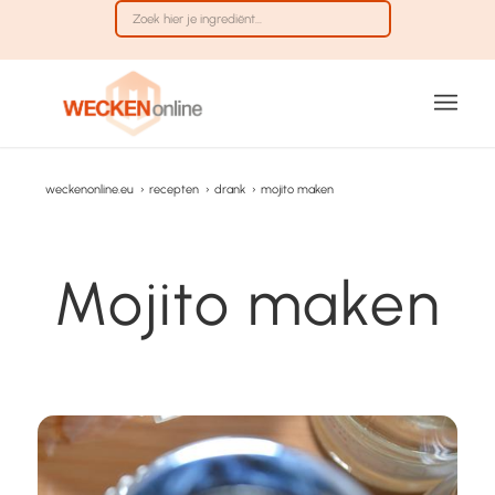
weckenonline.eu
›
recepten
›
drank
›
mojito maken
Mojito maken