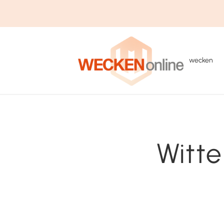
wecken
Witt