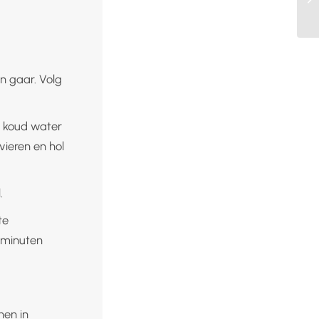
n gaar. Volg
r koud water
vieren en hol
.
te
 minuten
nen in