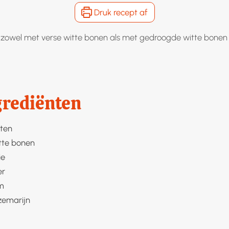
Druk recept af
n zowel met verse witte bonen als met gedroogde witte bone
grediënten
ten
tte bonen
ie
er
jm
zemarijn