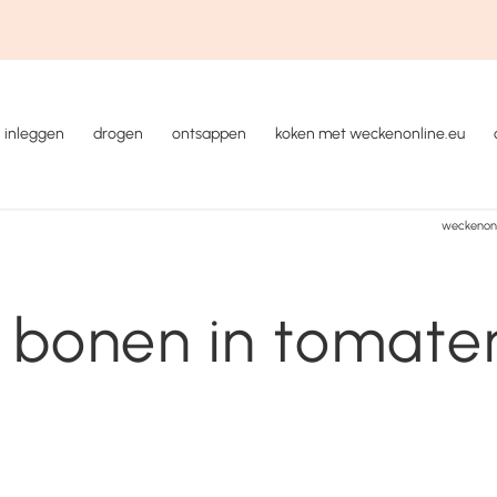
inleggen
drogen
ontsappen
koken met weckenonline.eu
weckenonl
e bonen in tomate