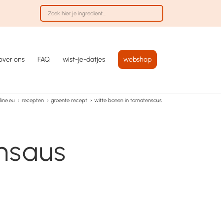
over ons
FAQ
wist-je-datjes
webshop
ine.eu
›
recepten
›
groente recept
›
witte bonen in tomatensaus
nsaus