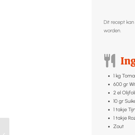
Dit recept ka
worden.
In
1
kg
Toma
600
gr
Wi
2
el
Olijfol
10
gr
Suik
1
takje
Ti
1
takje
Ro
Zout
Hazenpeper