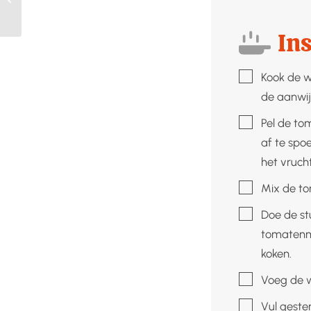
Ins
▢
Kook de w
de aanwij
▢
Pel de to
af te spo
het vrucht
▢
Mix de to
▢
Doe de st
tomatenme
koken.
▢
Voeg de w
▢
Vul geste