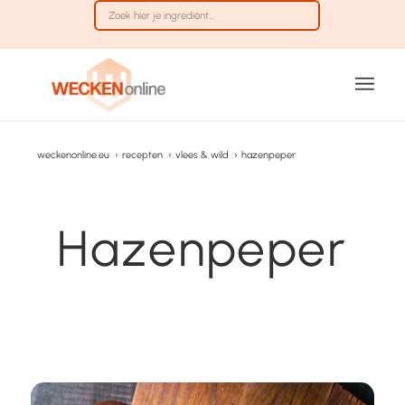
weckenonline.eu
›
recepten
›
vlees & wild
›
hazenpeper
Hazenpeper