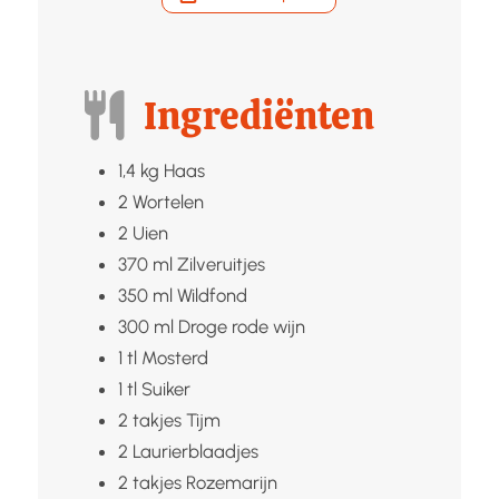
Ingrediënten
1,4
kg
Haas
2
Wortelen
2
Uien
370
ml
Zilveruitjes
350
ml
Wildfond
300
ml
Droge rode wijn
1
tl
Mosterd
1
tl
Suiker
2
takjes
Tijm
2
Laurierblaadjes
2
takjes
Rozemarijn