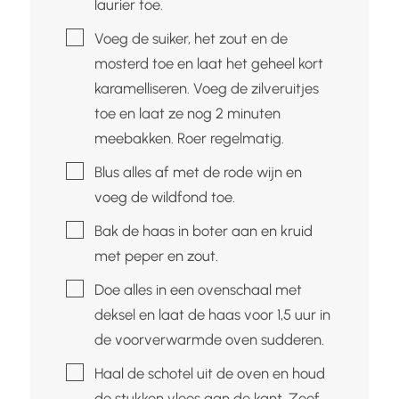
laurier toe.
▢
Voeg de suiker, het zout en de
mosterd toe en laat het geheel kort
karamelliseren. Voeg de zilveruitjes
toe en laat ze nog 2 minuten
meebakken. Roer regelmatig.
▢
Blus alles af met de rode wijn en
voeg de wildfond toe.
▢
Bak de haas in boter aan en kruid
met peper en zout.
▢
Doe alles in een ovenschaal met
deksel en laat de haas voor 1,5 uur in
de voorverwarmde oven sudderen.
▢
Haal de schotel uit de oven en houd
de stukken vlees aan de kant. Zeef