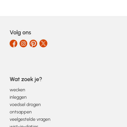
Volg ons
Wat zoek je?
wecken
inleggen
voedsel drogen
ontsappen
veelgestelde vragen
wist-je-datjes