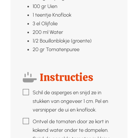
100
gr
Uien
1
teentje
Knoflook
3
el
Olijfolie
200
ml
Water
1/2
Bouillonblokje (groente)
20
gr
Tomatenpuree
Instructies
▢
Schil de asperges en snijd ze in
stukken van ongeveer 1 cm. Pel en
versnipper de ui en knoflook.
▢
Ontvel de tomaten door ze kort in
kokend water onder te dompelen.