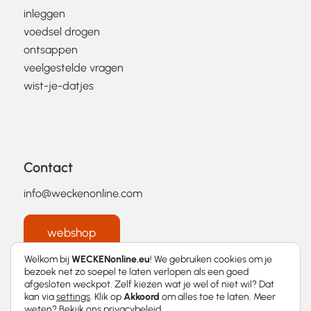
inleggen
voedsel drogen
ontsappen
veelgestelde vragen
wist-je-datjes
Contact
info@weckenonline.com
webshop
Welkom bij
WECKENonline.eu
! We gebruiken cookies om je
bezoek net zo soepel te laten verlopen als een goed
afgesloten weckpot. Zelf kiezen wat je wel of niet wil? Dat
kan via
settings
. Klik op
Akkoord
om alles toe te laten. Meer
weten? Bekijk ons
privacybeleid
.