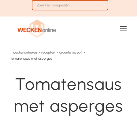
weckenonline.eu
›
recepten
›
groente recept
›
tomatensaus met asperges
Tomatensaus
met asperges