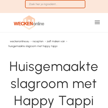
weckenonline.eu
›
recepten
›
zelf maken van
›
huisgemaakte slagroom met happy tappi
Huisgemaakte
slagroom met
Happy Tappi