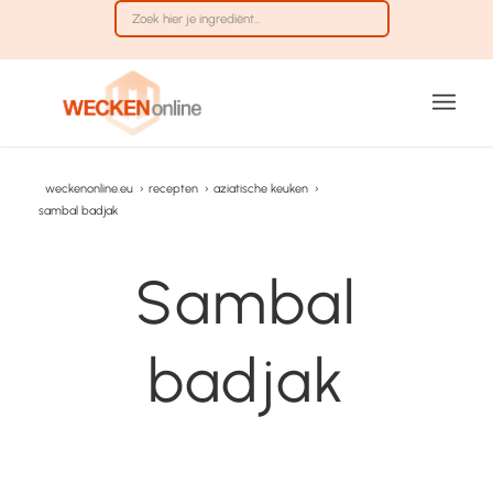
weckenonline.eu
›
recepten
›
aziatische keuken
›
sambal badjak
Sambal
badjak