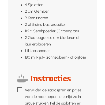
4
Sjalotten
2
cm
Gember
9
Kemirinoten
2
el
Bruine basterdsuiker
1/2
tl
Serehpoeder (Citroengras)
2
Gedroogde salam bladeren of
laurierbladeren
1
tl
Laospoeder
180
ml
Rijst-, zonnebloem- of olijfolie
Instructies
▢
Verwijder de zaadlijsten en pitjes
van de rode pepers en snijd ze in
grove stukken. Pel de sjalotten en