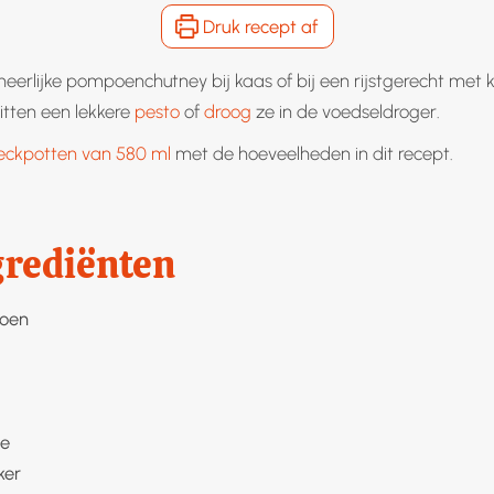
Druk recept af
eerlijke pompoenchutney bij kaas of bij een rijstgerecht met
tten een lekkere
pesto
of
droog
ze in de voedseldroger.
ckpotten van 580 ml
met de hoeveelheden in dit recept.
grediënten
oen
ie
ker