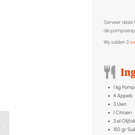
Serveer deze h
de pompoenpi
Wij vulden 3
we
In
1
kg
Pomp
4
Appels
3
Uien
1
Citroen
3
el
Olijfol
Appelmoes
150
gr
Sui