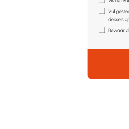
Vis het ka
▢
Vul geste
deksels op
▢
Bewaar de