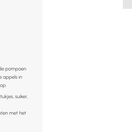
jd de pompoen
e appels in
 op.
ukjes, suiker,
uten met het