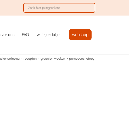
over ons
FAQ
wist-je-datjes
webshop
ckenonline.eu
›
recepten
›
groenten wecken
›
pompoenchutney