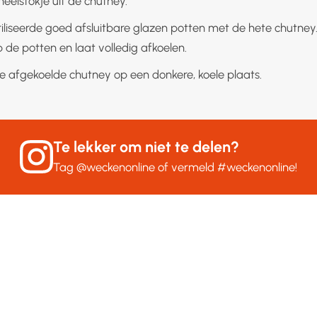
neelstokje uit de chutney.
riliseerde goed afsluitbare glazen potten met de hete chutney
 de potten en laat volledig afkoelen.
 afgekoelde chutney op een donkere, koele plaats.
Te lekker om niet te delen?
Tag
@weckenonline
of vermeld
#weckenonline
!