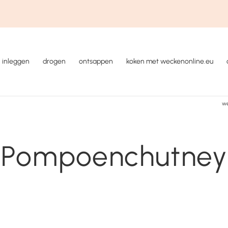
inleggen
drogen
ontsappen
koken met weckenonline.eu
we
Pompoenchutney