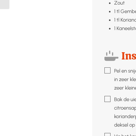
Zout
1
tl
Gembe
1
tl
Korian
1
Kaneelst
Ins
▢
Pel en sn
in zeer kl
zeer klein
▢
Bak de uie
citroensa
koriander
deksel op
▢