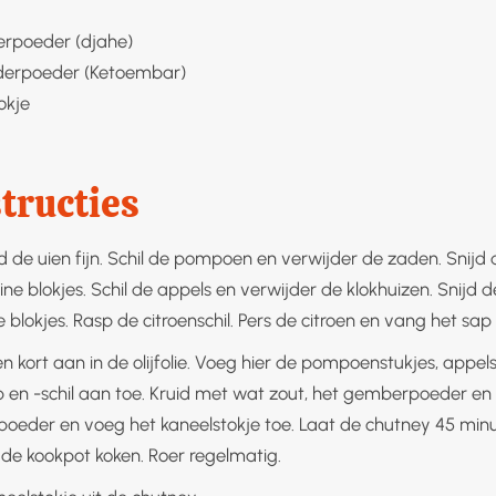
rpoeder (djahe)
derpoeder (Ketoembar)
okje
tructies
ijd de uien fijn. Schil de pompoen en verwijder de zaden. Sni
eine blokjes. Schil de appels en verwijder de klokhuizen. Snijd d
e blokjes. Rasp de citroenschil. Pers de citroen en vang het sap
n kort aan in de olijfolie. Voeg hier de pompoenstukjes, appelst
p en -schil aan toe. Kruid met wat zout, het gemberpoeder en
poeder en voeg het kaneelstokje toe. Laat de chutney 45 min
 de kookpot koken. Roer regelmatig.