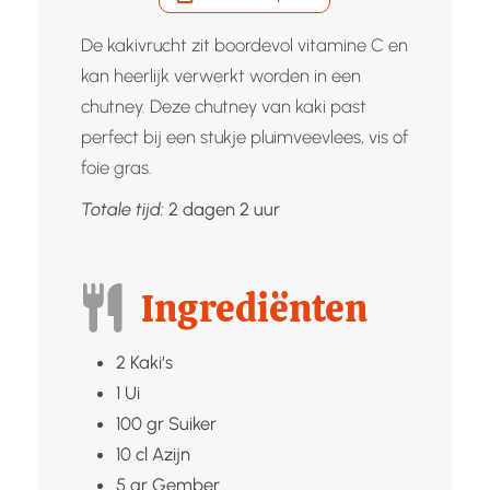
De kakivrucht zit boordevol vitamine C en
kan heerlijk verwerkt worden in een
chutney. Deze chutney van kaki past
perfect bij een stukje pluimveevlees, vis of
foie gras.
dagen
uur
Totale tijd:
2
dagen
2
uur
Ingrediënten
2
Kaki‘s
1
Ui
100
gr
Suiker
10
cl
Azijn
5
gr
Gember