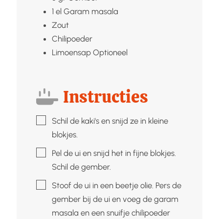
1
el
Garam masala
Zout
Chilipoeder
Limoensap
Optioneel
Instructies
▢
Schil de kaki's en snijd ze in kleine
blokjes.
▢
Pel de ui en snijd het in fijne blokjes.
Schil de gember.
▢
Stoof de ui in een beetje olie. Pers de
gember bij de ui en voeg de garam
masala en een snuifje chilipoeder