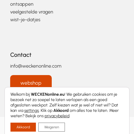
ontsappen
veelgestelde vragen
wist-je-datjes
Contact
info@weckenonline.com
webshop
Welkom bij
WECKENonline.eu
! We gebruiken cookies om je
bezoek net zo soepel te laten verlopen als een goed
afgesloten weckpot. Zelf kiezen wat je wel of niet wil? Dat
kan via
settings
. Klik op
Akkoord
om alles toe te laten. Meer
weten? Bekijk ons
privacybeleid
.
2026 © WECKENonline.eu │
Privacybeleid
Akkoord
Weigeren
Met
❤
ontworpen door
Momentum Marketing