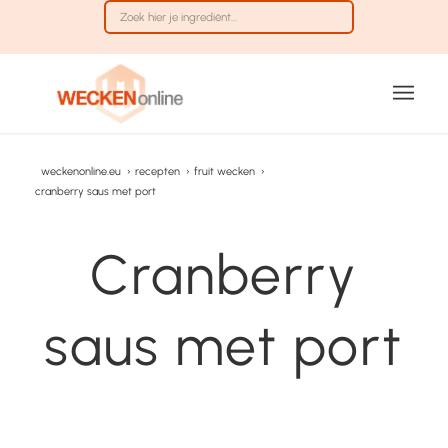
weckenonline.eu
›
recepten
›
fruit wecken
›
cranberry saus met port
Cranberry
saus met port