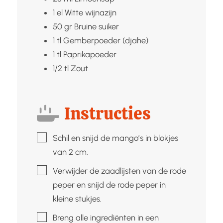
1
el
Witte wijnazijn
50
gr
Bruine suiker
1
tl
Gemberpoeder (djahe)
1
tl
Paprikapoeder
1/2
tl
Zout
Instructies
▢
Schil en snijd de mango’s in blokjes
van 2 cm.
▢
Verwijder de zaadlijsten van de rode
peper en snijd de rode peper in
kleine stukjes.
▢
Breng alle ingrediënten in een