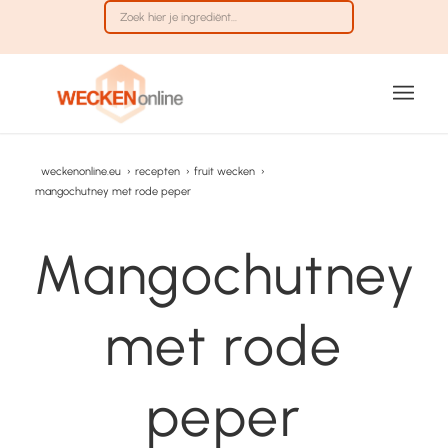
weckenonline.eu
›
recepten
›
fruit wecken
›
mangochutney met rode peper
Mangochutney
met rode
peper