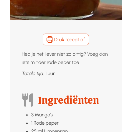
Druk recept af
Heb je het liever niet zo pittig? Voeg dan
iets minder rode peper toe.
uur
Totale tijd:
1
uur
Ingrediënten
3
Mango's
1
Rode peper
25
ml
Limoensap