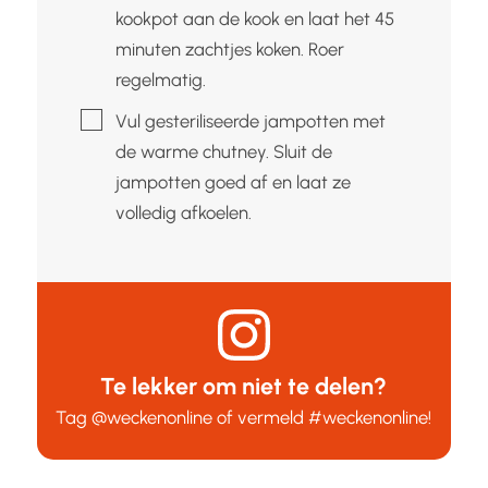
kookpot aan de kook en laat het 45
minuten zachtjes koken. Roer
regelmatig.
▢
Vul gesteriliseerde jampotten met
de warme chutney. Sluit de
jampotten goed af en laat ze
volledig afkoelen.
Te lekker om niet te delen?
Tag
@weckenonline
of vermeld
#weckenonline
!