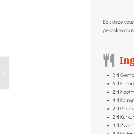
Bak deze cous
gekookte cousc
In
Cranberry saus met
2
tl
Gembe
port
6
tl
Kanee
2
tl
Nootm
4
tl
Komijn
2
tl
Papri
2
tl
Kurkum
4
tl
Zwart
8
tl
Koria