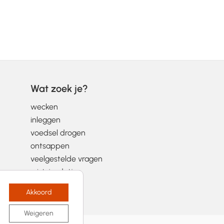
Wat zoek je?
wecken
inleggen
voedsel drogen
ontsappen
veelgestelde vragen
wist-je-datjes
Akkoord
Weigeren