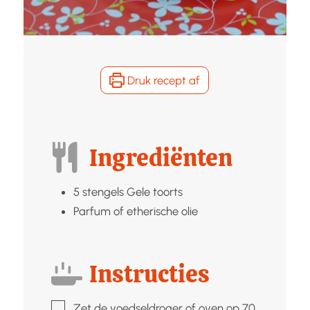
Druk recept af
Ingrediënten
5
stengels
Gele toorts
Parfum of etherische olie
Instructies
▢
Zet de voedseldroger of oven op 70