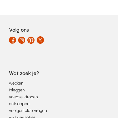
Volg ons
Wat zoek je?
wecken
inleggen
voedsel drogen
ontsappen
veelgestelde vragen
wist-je-datjes