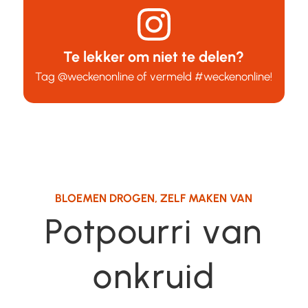
Te lekker om niet te delen?
Tag
@weckenonline
of vermeld
#weckenonline
!
BLOEMEN DROGEN
,
ZELF MAKEN VAN
Potpourri van
onkruid