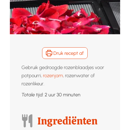
Druk recept af
Gebruik gedroogde rozenblaadjes voor
potpourri,
rozenjam
, rozenwater of
rozenlikeur.
uur
minuten
Totale tijd:
2
uur
30
minuten
Ingrediënten