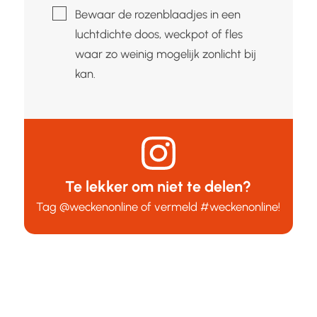
▢
Bewaar de rozenblaadjes in een
luchtdichte doos, weckpot of fles
waar zo weinig mogelijk zonlicht bij
kan.
Te lekker om niet te delen?
Tag
@weckenonline
of vermeld
#weckenonline
!