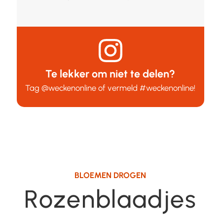
Te lekker om niet te delen?
Tag
@weckenonline
of vermeld
#weckenonline
!
BLOEMEN DROGEN
Rozenblaadjes