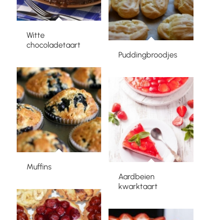
Witte
chocoladetaart
Puddingbroodjes
Muffins
Aardbeien
kwarktaart