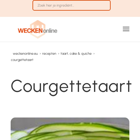
weckenonline.eu
›
recepten
›
taart, cake & quiche
›
courgettetaart
Courgettetaart