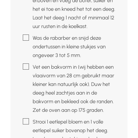
erboven en voeg de boter, suiker en
het ei toe en kneed het tot een deeg.
Laat het deeg 1 nacht of minimaal 12
uur rusten in de koelkast.
▢
Was de rabarber en snijd deze
ondertussen in kleine stukjes van
ongeveer 3 tot 5 mm.
▢
Vet een bakvorm in (wij hebben een
vlaaivorm van 28 cm gebruikt maar
kleiner kan natuurlijk ook). Duw het
deeg heel zachtjes aan in de
bakvorm en bekleed ook de randen.
Zet de oven aan op 175 graden.
▢
Strooi 1 eetlepel bloem en 1 volle
eetlepel suiker bovenop het deeg.