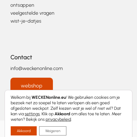
ontsappen
veelgestelde vragen
wist-je-datjes
Contact
info@weckenonline.com
webshop
Welkom bij
WECKENonline.eu
! We gebruiken cookies om je
bezoek net zo soepel te laten verlopen als een goed
afgesloten weckpot. Zelf kiezen wat je wel of niet wil? Dat
kan via
settings
. Klik op
Akkoord
om alles toe te laten. Meer
weten? Bekijk ons
privacybeleid
.
2026 © WECKENonline.eu │
Privacybeleid
Akkoord
Weigeren