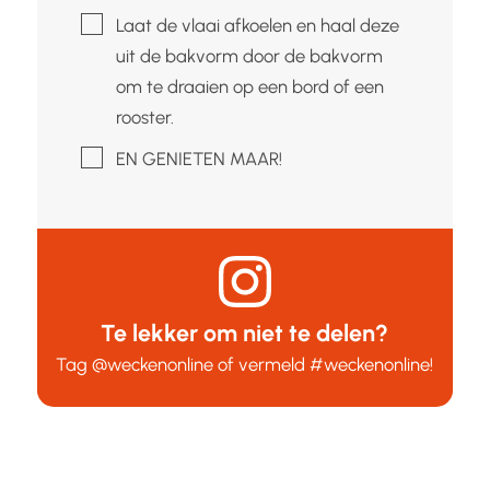
▢
Laat de vlaai afkoelen en haal deze
uit de bakvorm door de bakvorm
om te draaien op een bord of een
rooster.
▢
EN GENIETEN MAAR!
Te lekker om niet te delen?
Tag
@weckenonline
of vermeld
#weckenonline
!