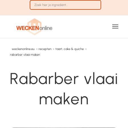
weckenonline.eu
›
recepten
›
taart, cake & quiche
›
rabarber vlaai maken
Rabarber vlaai
maken