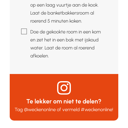
op een laag vuurtje aan de kook.
Laat de banketbakkersroom al
roerend 5 minuten koken.
▢
Doe de gekookte room in een kom
en zet het in een bak met ijskoud
water. Laat de room al roerend
afkoelen.
Te lekker om niet te delen?
Tag
@weckenonline
of vermeld
#weckenonline
!