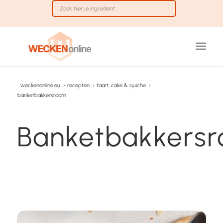
weckenonline.eu
›
recepten
›
taart, cake & quiche
›
banketbakkersroom
Banketbakkers