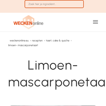
weckenonline.eu
›
recepten
›
taart, cake & quiche
›
limoen- mascarponetaart
Limoen-
mascarponetaa